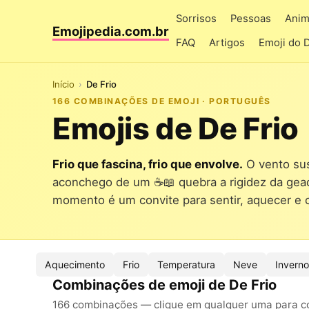
Sorrisos
Pessoas
Anim
Emojipedia.com.br
FAQ
Artigos
Emoji do 
Início
De Frio
166 COMBINAÇÕES DE EMOJI · PORTUGUÊS
Emojis de De Frio
Frio que fascina, frio que envolve.
O vento sus
aconchego de um ☕📖 quebra a rigidez da geada
momento é um convite para sentir, aquecer e ce
Aquecimento
Frio
Temperatura
Neve
Inverno
Combinações de emoji de De Frio
166 combinações — clique em qualquer uma para cop