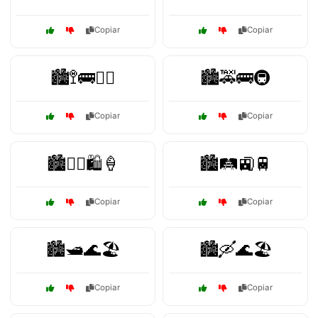
Copiar
Copiar
🏙️🚏🚌🚶‍♀️
🏙️🚕🚌🚇
Copiar
Copiar
🏙️🚶‍♂️🛍️🍦
🏙️🛤️🚉🚆
Copiar
Copiar
🏙️🛥️🌊🏖️
🏙️🛶🌊🏖️
Copiar
Copiar