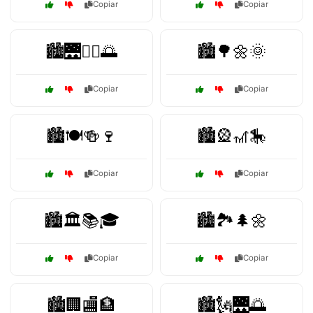
Copiar
Copiar
🏙️🌉🚴‍♂️🌅
🏙️🌳🌼🌞
Copiar
Copiar
🏙️🍽️🍻🍷
🏙️🎡🎢🎠
Copiar
Copiar
🏙️🏛️📚🎓
🏙️🏞️🌲🌼
Copiar
Copiar
🏙️🏢🏬🏦
🏙️🗽🌉🌅