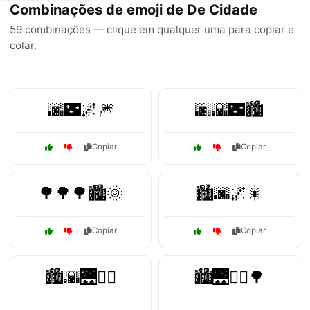
Combinações de emoji de De Cidade
59 combinações — clique em qualquer uma para copiar e
colar.
🌆🌃🌌🎆
🌆🌇🌃🏙️
Copiar
Copiar
🌳🌳🌳🏙️🌞
🏙️🌆🌌🎇
Copiar
Copiar
🏙️🌇🌉🚴‍♂️
🏙️🌉🚴‍♀️🌳