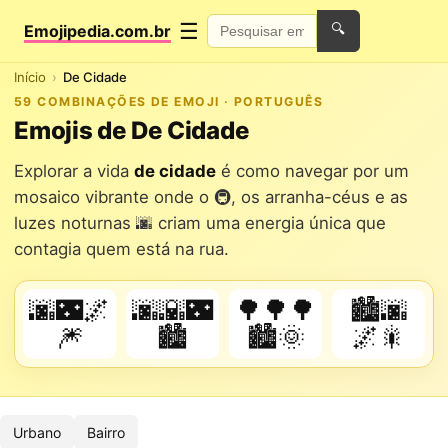
☰
Emojipedia.com.br
🔍
Início
De Cidade
59 COMBINAÇÕES DE EMOJI · PORTUGUÊS
Emojis de De Cidade
Explorar a vida
de cidade
é como navegar por um
mosaico vibrante onde o 🚇, os arranha-céus e as
luzes noturnas 🌆 criam uma energia única que
contagia quem está na rua.
🌆🌃🌌
🌆🌇🌃
🌳🌳🌳
🏙️🌆
🎆
🏙️
🏙️🌞
🌌🎇
Urbano
Bairro