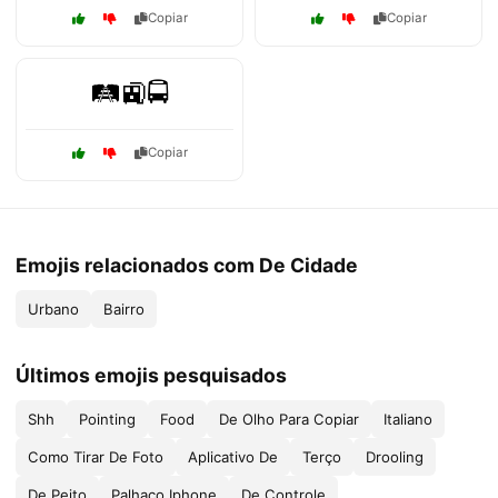
Copiar
Copiar
🛤️🚉🚍
Copiar
Emojis relacionados com De Cidade
Urbano
Bairro
Últimos emojis pesquisados
Shh
Pointing
Food
De Olho Para Copiar
Italiano
Como Tirar De Foto
Aplicativo De
Terço
Drooling
De Peito
Palhaço Iphone
De Controle