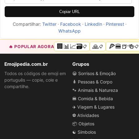
Copiar URL
Compartilhar:
Twitter
·
Facebook
·
LinkedIn
·
Pinterest
·
WhatsApp
🏢📊📈🗃️
🙏
🍕🍔🍺🍻
🔥 POPULAR AGORA
📋
📋
📋
Emojipedia.com.br
Grupos
Todos os códigos de emoji em
😀 Sorrisos & Emoção
português — copie, cole e
🧍 Pessoas & Corpo
compartilhe.
🐾 Animais & Natureza
🍔 Comida & Bebida
✈️ Viagem & Lugares
⚽ Atividades
📦 Objetos
☯️ Símbolos