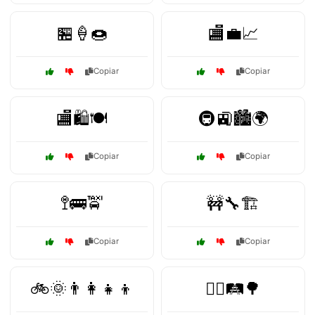
🏪🍦🍩
🏬💼📈
Copiar
Copiar
🏬🛍️🍽️
🚇🚉🏙️🌍
Copiar
Copiar
🚏🚌🚖
🚧🔧🏗️
Copiar
Copiar
🚲🌞👨‍👩‍👧‍👦
🚶‍♀️🛤️🌳