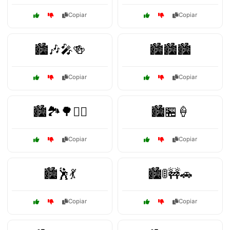
Copiar
Copiar
🏙️🎶🎤🍻
🏙️🏙️🏙️
Copiar
Copiar
🏙️🏞️🌳🚶‍♂️
🏙️🏪🍦
Copiar
Copiar
🏙️🕺💃
🏙️🚦🚧🚗
Copiar
Copiar