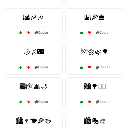
🌆🎉🎶
🌇🍕🍔
Copiar
Copiar
🌙🌌🌃
🌺🌼🌿🌳
Copiar
Copiar
🏙️🌞🌆🌙
🏙️🌳🚶‍♀️
Copiar
Copiar
🏙️🍷🍽️🍕🍻
🏙️🎭🎨