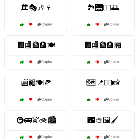
🏛️🎭🎶🍷
🏞️🌉🚶‍♀️🌅
Copiar
Copiar
🏢🏬🏦🏨🍽️
🏢🏬🏦🏨🏪
Copiar
Copiar
🏬🛍️🍽️🍕
🗺️📍🚶‍♂️📸
Copiar
Copiar
🚇🚌🚖🚲🏙️
🌃🎨🖼️🖌️
Copiar
Copiar