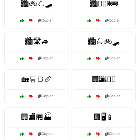
🏙️🚲🛴🛹
🏙️🚶‍♂️🚦🚌
Copiar
Copiar
🏙️🛣️🚙
🏙️🛴🚲🛹
Copiar
Copiar
🏡🛒🍞🥖
🏢🌆🚴‍♀️
Copiar
Copiar
🏢🏬🏪🏭
🏢🖥️📱
Copiar
Copiar