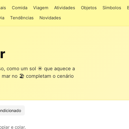
ais
Comida
Viagem
Atividades
Objetos
Símbolos
Dia
Tendências
Novidades
r
so, como um sol ☀️ que aquece a
 mar no 🏖️ completam o cenário
ondicionado
iar e colar.