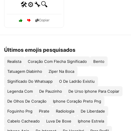
🛠️⚙️🔧🔍
Copiar
Últimos emojis pesquisados
Realista
Coração Com Flecha Significado
Bento
Tatuagem Diabinho
Ziper Na Boca
Significado Do Whatsapp
O De Ladrão Existiu
Legenda Com
De Pauzinho
De Urso Iphone Para Copiar
De Olhos De Coração
Iphone Coração Preto Png
Foguinho Png
Pirate
Radiologia
De Liberdade
Cabelo Cacheado
Luva De Boxe
Iphone Estrela