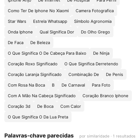
Iphone Anjo
De Internet
De Hospital
Para Perfil
Como Ter De Iphone No Xiaomi
Camera Fotografica
Star Wars
Estrela Whatsapp
Símbolo Agronomia
Onda Iphone
Qual Significa Dor
Do Olho Grego
De Faca
De Beleza
O Que Significa O De Cabeça Para Baixo
De Ninja
Coração Roxo Significado
O Que Significa Derretendo
Coração Laranja Significado
Combinação De
De Penis
Com Rosa Na Boca
B
De Carnaval
Para Foto
Com A Mão Na Cabeça Significado
Coração Branco Iphone
Coração 3d
De Boca
Com Calor
O Que Significa O Da Lua Preta
Palavras-chave parecidas
por similaridade · 1 resultados