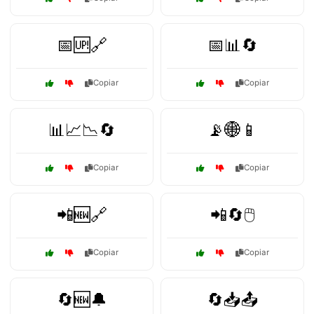
📅🆙🔗
📅📊🔄
Copiar
Copiar
📊📈📉🔄
📡🌐📱
Copiar
Copiar
📲🆕🔗
📲🔄🖱️
Copiar
Copiar
🔄🆕🔔
🔄📥📤