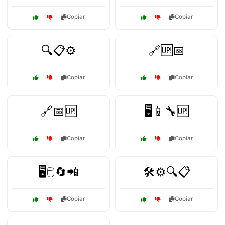
Copiar
Copiar
🔍📋⚙️
🔗🆙📅
Copiar
Copiar
🔗📅🆙
🖥️📱🔧🆙
Copiar
Copiar
🖥️🖱️🔄📲
🛠️⚙️🔍📋
Copiar
Copiar