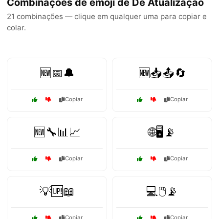
Combinações de emoji de De Atualização
21 combinações — clique em qualquer uma para copiar e
colar.
🆕📅🔔
🆕📥📤🔄
Copiar
Copiar
🆕🔧📊📈
🌐🖥️📡
Copiar
Copiar
💡🆙📖
💻🖱️📡
Copiar
Copiar