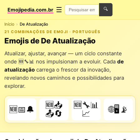
☰
Emojipedia.com.br
🔍
Início
De Atualização
21 COMBINAÇÕES DE EMOJI · PORTUGUÊS
Emojis de De Atualização
Atualizar, ajustar, avançar — um ciclo constante
onde 🆕🔧📊 nos impulsionam a evoluir. Cada
de
atualização
carrega o frescor da inovação,
revelando novos caminhos e possibilidades para
explorar.
🆕📥
🆕🔧📊
🆕📅🔔
🌐🖥️📡
📤🔄
📈