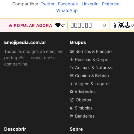
Compartilhar:
Twitter
·
Facebook
·
LinkedIn
·
Pinterest
·
WhatsApp
❤️
🏳️‍🌈🌟💜💙💖
📱👾🕹️
🔥 POPULAR AGORA
📋
📋

Emojipedia.com.br
Grupos
Todos os códigos de emoji em
😀 Sorrisos & Emoção
português — copie, cole e
🧍 Pessoas & Corpo
compartilhe.
🐾 Animais & Natureza
🍔 Comida & Bebida
✈️ Viagem & Lugares
⚽ Atividades
📦 Objetos
☯️ Símbolos
🏴 Bandeiras
Descobrir
Sobre