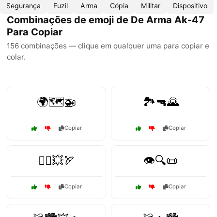
Segurança
Fuzil
Arma
Cópia
Militar
Dispositivo
Combinações de emoji de De Arma Ak-47
Para Copiar
156 combinações — clique em qualquer uma para copiar e
colar.
🌍🗺️🚁
🏞️🔫🌄
Copiar
Copiar
🏴‍☠️💥🏹
👁️🔍📜
Copiar
Copiar