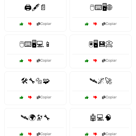
🖨️🖋️📄
🖱️⌨️🖥️🌐
Copiar
Copiar
🖱️⌨️🖥️💻📱
🖲️🖥️💾📀
Copiar
Copiar
🛠️🔧🔩🧩
🛰️🌌🚀
Copiar
Copiar
🛰️🌍🔭🔧
🤖💻🧠
Copiar
Copiar