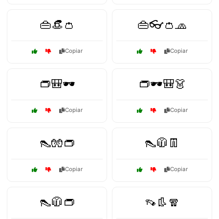
👜👒👛
👜👓👛🧢
Copiar
Copiar
👝🎒🕶️
👝🕶️🎒👗
Copiar
Copiar
👠🧤👝
👠🧥👖
Copiar
Copiar
👠🧥👝
👡👢🧣