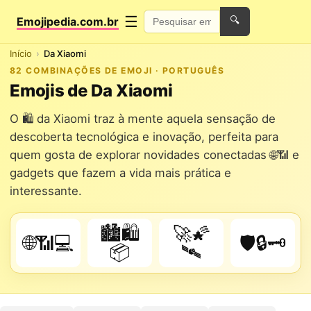
☰
Emojipedia.com.br
🔍
Início
Da Xiaomi
82 COMBINAÇÕES DE EMOJI · PORTUGUÊS
Emojis de Da Xiaomi
O 🛍️ da Xiaomi traz à mente aquela sensação de
descoberta tecnológica e inovação, perfeita para
quem gosta de explorar novidades conectadas 🌐📶 e
gadgets que fazem a vida mais prática e
interessante.
🏙️🛍️
🚀🌠
🌐📶💻
🛡️🔒🗝️
📦
🛰