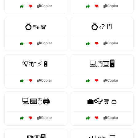
Copiar
Copiar
💍👡🧣
💍📿👖
Copiar
Copiar
💡🔌⚡🔋
💻🖱️⌨️🖥️
Copiar
Copiar
💻⌨️🖱️🖨️
💼👓🧣👛
Copiar
Copiar