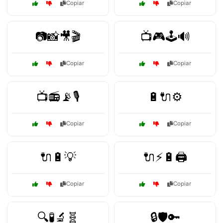
Copiar
Copiar
📷📸🎥🎬
📺🎮🕹️🔊
Copiar
Copiar
📺📻📡🎙️
🔋🔌⚙️
Copiar
Copiar
🔌🔋💡
🔌⚡🔋🖨️
Copiar
Copiar
🔍🧪🔬🧬
🔒🛡️🔑