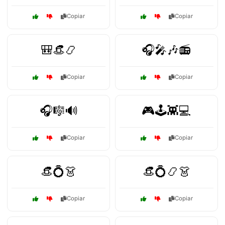
Copiar
Copiar
🎒👒📿
🎧🎤🎶📻
Copiar
Copiar
🎧🎼🔊
🎮🕹️👾💻
Copiar
Copiar
👒💍👗
👒💍📿👗
Copiar
Copiar