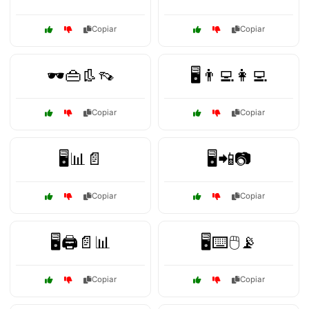
Copiar
Copiar
🕶️👜👢👡
🖥️👨‍💻👩‍💻
Copiar
Copiar
🖥️📊📄
🖥️📲📷
Copiar
Copiar
🖥️🖨️📄📊
🖥️⌨️🖱️📡
Copiar
Copiar