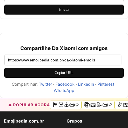
Enviar
Compartilhe Da Xiaomi com amigos
Copiar URL
Compartilhar:
Twitter
·
Facebook
·
LinkedIn
·
Pinterest
·
WhatsApp
🏴‍☠️⚓📜
📚📖📝📜
🎉
🔥 POPULAR AGORA
📋
📋
Emojipedia.com.br
Grupos