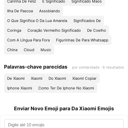
Carinha De Feliz
E Significado
Significado Maos
Ilha De Pascoa
Assobiando
O Que Significa O Da Lua Amarela
Significados De
Coringa
Coração Vermelho Significado
De Coelho
Com A Língua Para Fora
Figurinhas De Para Whatsapp
China
Cloud
Music
Palavras-chave parecidas
por similaridade · 6 resultados
De Xiaomi
Xiaomi
Do Xiaomi
Xiaomi Copiar
Iphone Xiaomi
Como Ter De Iphone No Xiaomi
Enviar Novo Emoji para Da Xiaomi Emojis