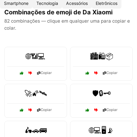
Smartphone
Tecnologia
Acessórios
Eletrônicos
Combinações de emoji de Da Xiaomi
82 combinações — clique em qualquer uma para copiar e
colar.
🌐📶💻
🏙️🛍️📦
Copiar
Copiar
🚀🌠🛰
🛡️🔒🗝️
Copiar
Copiar
🛵🚗🚌
🌐💻🖥️📡