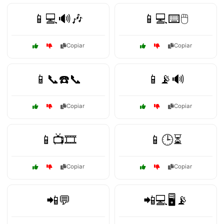
📱💻🔊🎶
📱💻⌨️🖱️
Copiar
Copiar
📱📞☎️📞
📱📡🔊
Copiar
Copiar
📱📺🎞️
📱🕒⏳
Copiar
Copiar
📲💬
📲💻🖥️📡