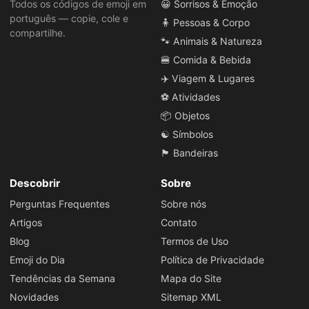
Todos os códigos de emoji em
😀 Sorrisos & Emoção
português — copie, cole e
🧍 Pessoas & Corpo
compartilhe.
🐾 Animais & Natureza
🍔 Comida & Bebida
✈️ Viagem & Lugares
⚽ Atividades
📦 Objetos
☯️ Símbolos
🏴 Bandeiras
Descobrir
Sobre
Perguntas Frequentes
Sobre nós
Artigos
Contato
Blog
Termos de Uso
Emoji do Dia
Política de Privacidade
Tendências da Semana
Mapa do Site
Novidades
Sitemap XML