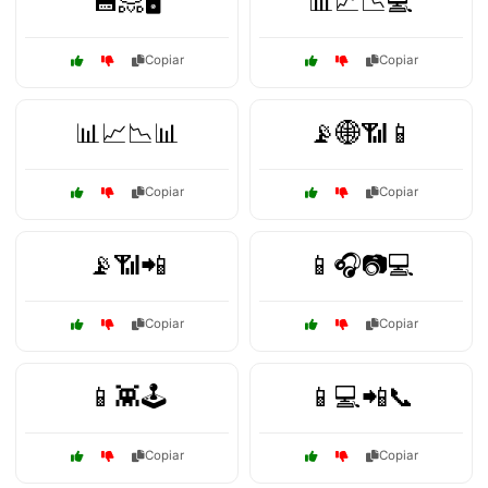
💾📀🖥️
📊📈📉💻
Copiar
Copiar
📊📈📉📊
📡🌐📶📱
Copiar
Copiar
📡📶📲
📱🎧📷💻
Copiar
Copiar
📱👾🕹️
📱💻📲📞
Copiar
Copiar