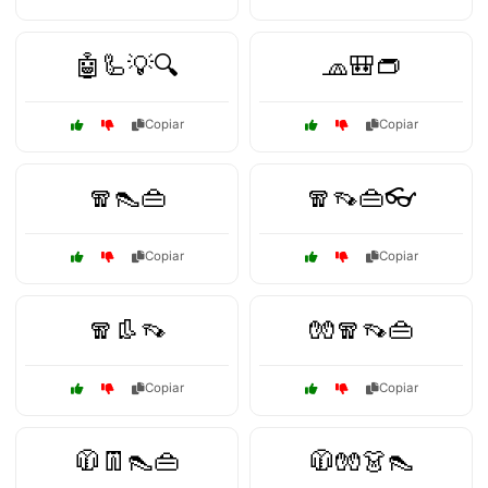
🤖🦾💡🔍
🧢🎒👝
Copiar
Copiar
🧣👠👜
🧣👡👜👓
Copiar
Copiar
🧣👢👡
🧤🧣👡👜
Copiar
Copiar
🧥👖👠👜
🧥🧤👗👠