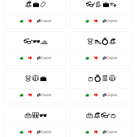
👒💼📿
👓👢💼👡
Copiar
Copiar
👓🕶️🧢
👗👠💍👒
Copiar
Copiar
👗🧥💼
👛💍👖🧥
Copiar
Copiar
👜🎒🕶️
👜👒👓👛
Copiar
Copiar