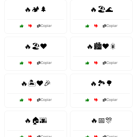
🔥🏕️🌲
🔥🏖️🌊
Copiar
Copiar
🔥🏖️❤️
🔥🏙️❤️🎇
Copiar
Copiar
🔥🏝️❤️🎉
🔥🏞️🌳
Copiar
Copiar
🔥🏠🌆
🔥📅🎊
Copiar
Copiar