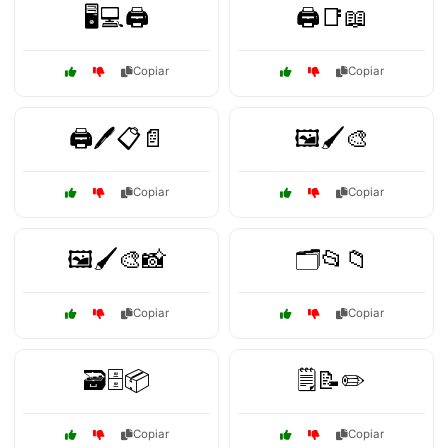
🖥️💻🖨️
🖨️📑📖
Copiar
Copiar
🖨️🖊️📋📄
🖼️🖌️🎨
Copiar
Copiar
🖼️🖌️🎨📸
🗂️📂📁
Copiar
Copiar
🗃️🗄️📦
🗒️📝✏️
Copiar
Copiar