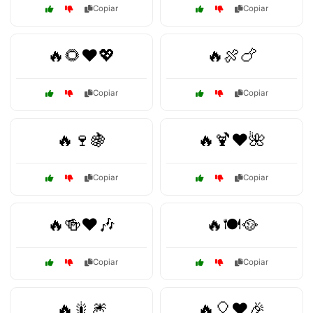
Copiar
Copiar
🔥🌻❤️💖
🔥🍖🍗
Copiar
Copiar
🔥🍷🍇
🔥🍹❤️🌺
Copiar
Copiar
🔥🍻❤️🎶
🔥🍽️🥘
Copiar
Copiar
🔥🎇🎆
🔥🎈❤️🎉