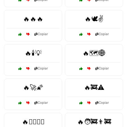
🔥🔥🔥
🔥🕊️✌️
Copiar
Copiar
🔥🕯️💡
🔥🗺️🌐
Copiar
Copiar
🔥🚀🌠
🔥🚒⚠️
Copiar
Copiar
🔥🦸‍♂️🦸‍♀️
🔥🧑‍🚒👨‍🚒