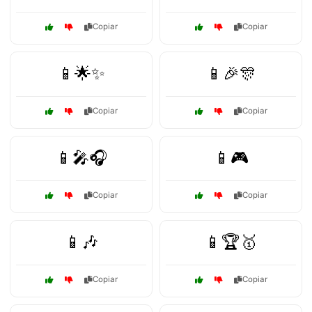
Copiar
Copiar
📱🌟✨
📱🎉🎊
Copiar
Copiar
📱🎤🎧
📱🎮
Copiar
Copiar
📱🎶
📱🏆🥇
Copiar
Copiar