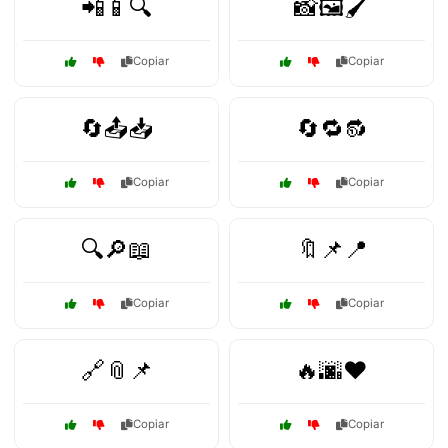
📲📱🔍
📸🖼️🖌️
Copiar
Copiar
🔄📤📥
🔄🔁🔂
Copiar
Copiar
🔍🔎📖
🔖📌📍
Copiar
Copiar
🔗📎📌
🔥🌆❤️
Copiar
Copiar