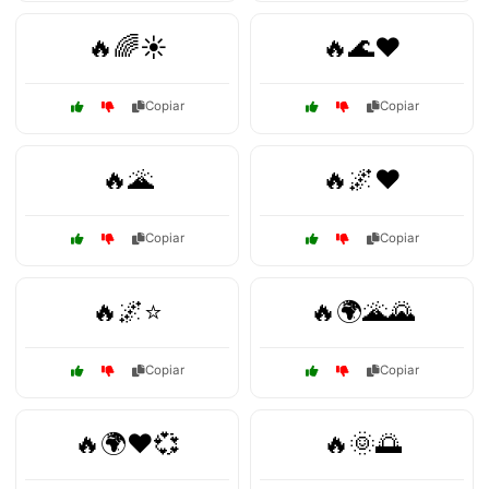
🔥🌈☀️
🔥🌊❤️
Copiar
Copiar
🔥🌋
🔥🌌❤️
Copiar
Copiar
🔥🌌⭐
🔥🌍🌋🌄
Copiar
Copiar
🔥🌍❤️💞
🔥🌞🌅