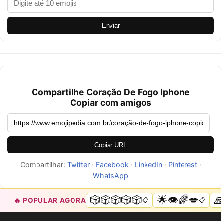
Enviar
Compartilhe Coração De Fogo Iphone
Copiar com amigos
Copiar URL
Compartilhar:
Twitter
·
Facebook
·
LinkedIn
·
Pinterest
·
WhatsApp
🎲🎲🎲🎲🎲
🌟👁️🌈💋

🔥 POPULAR AGORA
📋
📋