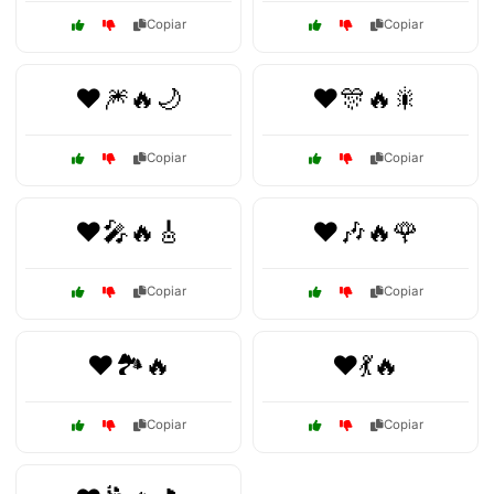
Copiar
Copiar
❤️🎆🔥🌙
❤️🎊🔥🎇
Copiar
Copiar
❤️🎤🔥🎸
❤️🎶🔥🌹
Copiar
Copiar
❤️🏞️🔥
❤️💃🔥
Copiar
Copiar