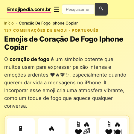
☰
Emojipedia.com.br
🔍
Início
Coração De Fogo Iphone Copiar
137 COMBINAÇÕES DE EMOJI · PORTUGUÊS
Emojis de Coração De Fogo Iphone
Copiar
O
coração de fogo
é um símbolo potente que
muitos usam para expressar paixão intensa e
emoções ardentes ❤️🔥💖✨, especialmente quando
querem dar vida a mensagens no iPhone 📱.
Incorporar esse emoji cria uma atmosfera vibrante,
como um toque de fogo que aquece qualquer
conversa.
📱🔥
📱🔥
📱
🔥
❤️🌈
❤️🍽️