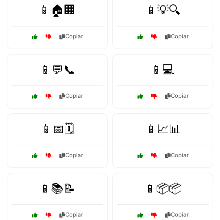
📱🏠🏢
📱💡🔍
Copiar
Copiar
📱💬📞
📱💻
Copiar
Copiar
📱📅🗓️
📱📈📊
Copiar
Copiar
📱📚📝
📱📦📦
Copiar
Copiar