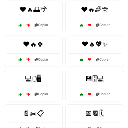
❤️🔥🌅🌴
❤️🔥🌈🎊
Copiar
Copiar
❤️🔥🍀
❤️🔥💖✨
Copiar
Copiar
💻🖱️🖥️
💾🗄️💻
Copiar
Copiar
📄✂️📋
📅📆🗓️