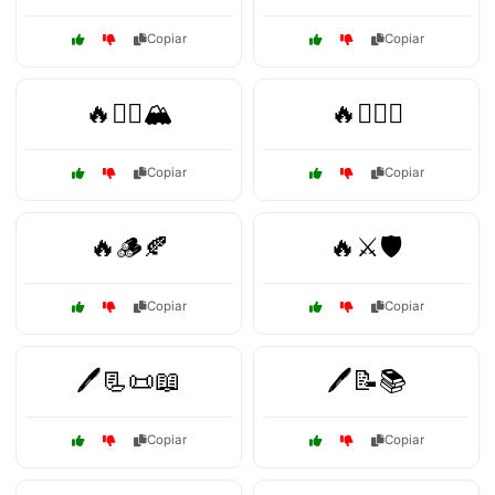
Copiar
Copiar
🔥🧗‍♂️🏔️
🔥🧙‍♂️✨
Copiar
Copiar
🔥🪵🍂
🔥⚔️🛡️
Copiar
Copiar
🖊️📃📜📖
🖊️📝📚
Copiar
Copiar