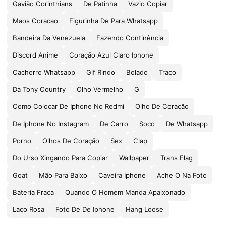
Gavião Corinthians
De Patinha
Vazio Copiar
Maos Coracao
Figurinha De Para Whatsapp
Bandeira Da Venezuela
Fazendo Continência
Discord Anime
Coração Azul Claro Iphone
Cachorro Whatsapp
Gif Rindo
Bolado
Traço
Da Tony Country
Olho Vermelho
G
Como Colocar De Iphone No Redmi
Olho De Coração
De Iphone No Instagram
De Carro
Soco
De Whatsapp
Porno
Olhos De Coração
Sex
Clap
Do Urso Xingando Para Copiar
Wallpaper
Trans Flag
Goat
Mão Para Baixo
Caveira Iphone
Ache O Na Foto
Bateria Fraca
Quando O Homem Manda Apaixonado
Laço Rosa
Foto De De Iphone
Hang Loose