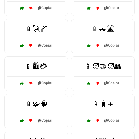
Copiar
Copiar
📱🚀🌌
📱🚗🛣️
Copiar
Copiar
📱🛍️💳
📱🧑‍🤝‍🧑👥
Copiar
Copiar
📱🧩🧠
📱🧳✈️
Copiar
Copiar