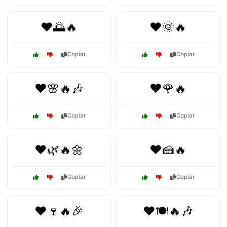
❤️🌅🔥
❤️🌞🔥
Copiar
Copiar
❤️🌸🔥🎶
❤️🌹🔥
Copiar
Copiar
❤️🌿🔥🌼
❤️🍰🔥
Copiar
Copiar
❤️🍷🔥🎉
❤️🍽️🔥🎶