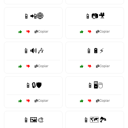
📱📲🌐
📱📷🎥
Copiar
Copiar
📱🔊🎶
📱🔋⚡
Copiar
Copiar
📱🔒🛡️
📱🖥️🖱️
Copiar
Copiar
📱🖼️🎨
📱🗺️🏞️