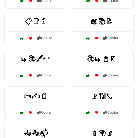
Copiar
Copiar
📋📑📄
📖📚📝
Copiar
Copiar
📖📚🖊️✏️
📚📖📓📔
Copiar
Copiar
📜✍️📄
📡📶📞
Copiar
Copiar
📥📤📬
📱🌍📡