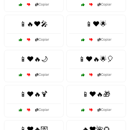
Copiar
Copiar
📱🔥❤️🎤
📱❤️🌟
Copiar
Copiar
📱❤️🔥🌙
📱❤️🔥🌟🎈
Copiar
Copiar
📱❤️🔥🍹
📱❤️🔥🎁
Copiar
Copiar
📱❤️🔥💌
🔥❤️🌺🌻