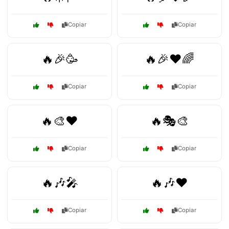
Copiar
Copiar
🔥🎉🥳
🔥🎉❤️🌈
Copiar
Copiar
🔥🎨❤️
🔥🎭🎨
Copiar
Copiar
🔥🎶🎤
🔥🎶❤️
Copiar
Copiar