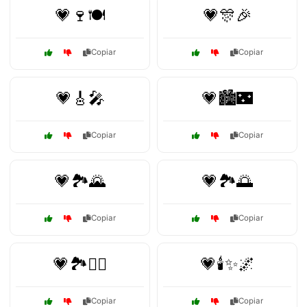
💗🍷🍽️
💗🎊🎉
Copiar
Copiar
💗🎸🎤
💗🏙️🌃
Copiar
Copiar
💗🏞️🌄
💗🏞️🌅
Copiar
Copiar
💗🏞️🚶‍♂️
💗🕯️✨🌌
Copiar
Copiar