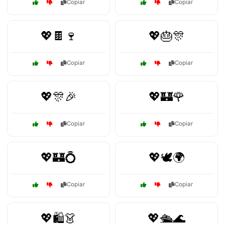
Copiar
Copiar
💖🍫🍷
💖🎂🎊
Copiar
Copiar
💖🎊🎉
💖🏰🌹
Copiar
Copiar
💖🏰💍
💖🕊️🌍
Copiar
Copiar
💖🛍️👗
💖🛳️🌊