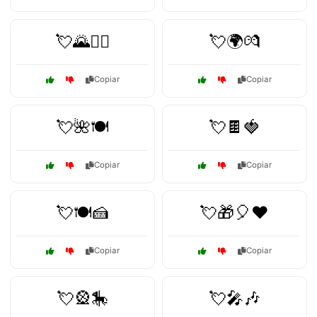
💘🌄🚴‍♀️
💘🌍💏
Copiar
Copiar
💘🌺🍽️
💘🍫🍓
Copiar
Copiar
💘🍽️🍰
💘🎁🎈❤️
Copiar
Copiar
💘🎡🎠
💘🎤🎶