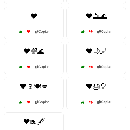
❤️
❤️🌅🌊
Copiar
Copiar
❤️🌈🌊
❤️🌙🌌
Copiar
Copiar
❤️🍷🍽️💋
❤️🎂🎈
Copiar
Copiar
❤️📖🖋️