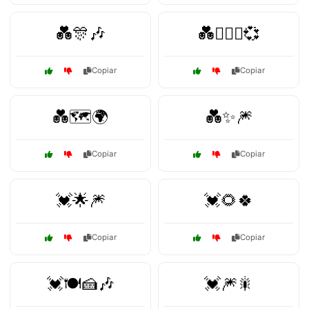
💑🎊🎶
💑👩‍❤️‍👨💞
Copiar
Copiar
💑🗺️🌍
💑✨🎆
Copiar
Copiar
💓🌟🎆
💓🌻🍀
Copiar
Copiar
💓🍽️🍰🎶
💓🎆🎇