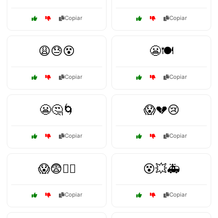
Copiar
Copiar
😩😓😵
😬🍽️
Copiar
Copiar
😬🤔🌀
😱💔😢
Copiar
Copiar
😱😨🏃‍♂️
😵💥🚑
Copiar
Copiar