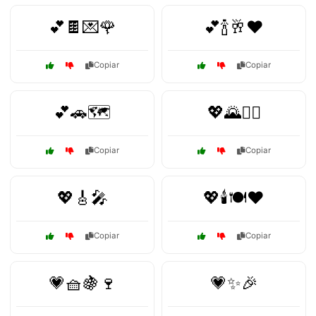
💕🍫💌🌹
💕🍾🥂❤️
Copiar
Copiar
💕🚗🗺️
💖🌄🚴‍♀️
Copiar
Copiar
💖🎸🎤
💖🕯️🍽️❤️
Copiar
Copiar
💗🧺🍇🍷
💗✨🎉