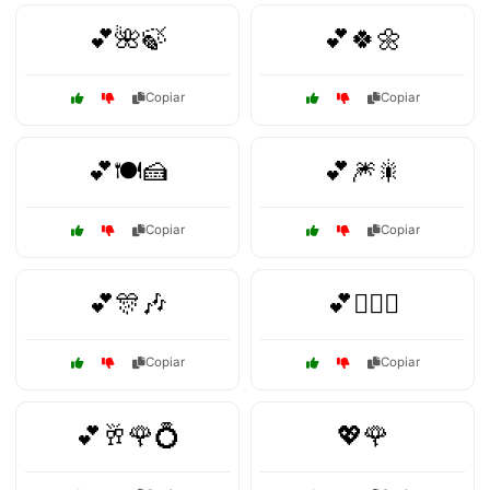
💕🌺🍃
💕🍀🌼
Copiar
Copiar
💕🍽️🍰
💕🎆🎇
Copiar
Copiar
💕🎊🎶
💕👩‍❤️‍👨
Copiar
Copiar
💕🥂🌹💍
💖🌹