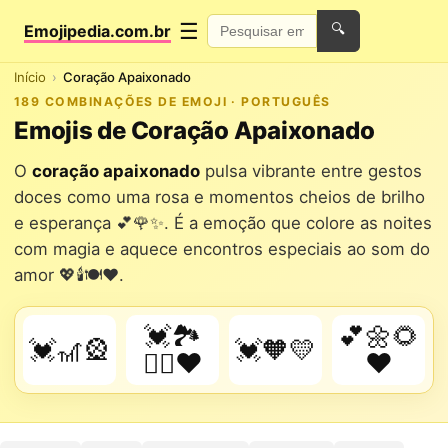
☰
Emojipedia.com.br
🔍
Início
Coração Apaixonado
189 COMBINAÇÕES DE EMOJI · PORTUGUÊS
Emojis de Coração Apaixonado
O
coração apaixonado
pulsa vibrante entre gestos
doces como uma rosa e momentos cheios de brilho
e esperança 💕🌹✨. É a emoção que colore as noites
com magia e aquece encontros especiais ao som do
amor 💖🕯️🍽️❤️.
💓🏞️
💕🌼🌻
💓🎢🎡
💓🧡💛
🚶‍♂️❤️
❤️