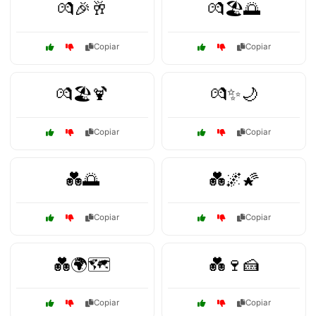
💏🎉🥂
💏🏖️🌅
Copiar
Copiar
💏🏖️🍹
💏✨🌙
Copiar
Copiar
💑🌅
💑🌌🌠
Copiar
Copiar
💑🌍🗺️
💑🍷🍰
Copiar
Copiar