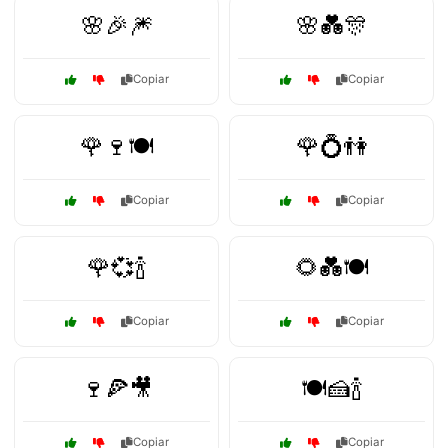
🌸🎉🎆
🌸💑🎊
Copiar
Copiar
🌹🍷🍽️
🌹💍👫
Copiar
Copiar
🌹💞🍾
🌻💑🍽️
Copiar
Copiar
🍷🍕🎥
🍽️🍰🍾
Copiar
Copiar