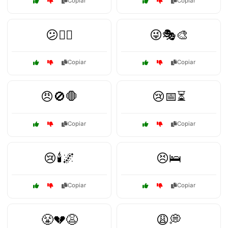
Copiar
Copiar
😕🚶‍♀️
😜🎭🎨
Copiar
Copiar
😠🚫🛑
😢📅⏳
Copiar
Copiar
😢🕯️🌌
😣🛌
Copiar
Copiar
😤💔😩
😩💭