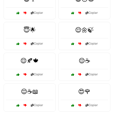
Copiar
Copiar
😇🌟
😌🌼🍃
Copiar
Copiar
😌🍂🍁
😌☕
Copiar
Copiar
😌☕📖
😍🌹
Copiar
Copiar