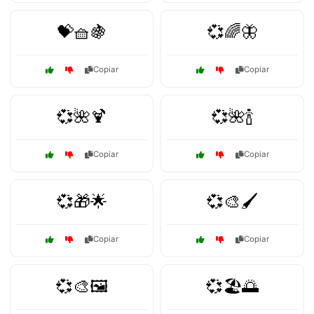
💝🧺🍇
💞🌈🦋
Copiar
Copiar
💞🌺🍹
💞🌺🍾
Copiar
Copiar
💞🎁🌟
💞🎨🖌️
Copiar
Copiar
💞🎨🖼️
💞🏖️🌅