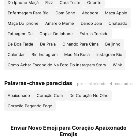
Do Iphone Maçã
Rizz
Cara Triste
Odonto
Enfermagem Para Bio
Com Sono
Abobora
Maça Apple
Maça Do Iphone
Amarelo Meme
Dando Joia
Chateado
Tatuagem De
Copiar De Iphone
Estrela Teclado
De Boa Tarde
De Praia
Olhando Para Cima
Beijinho
Calendar
Bio Instagram
Mao Na Boca
Instagram Bio
Como Achar Escondido Na Foto Do Instagram Story
Wink
Palavras-chave parecidas
por similaridade · 4 resultados
Apaixonado
Coração Com
De Coração No Olho
Coração Pegando Fogo
Enviar Novo Emoji para Coração Apaixonado
Emojis