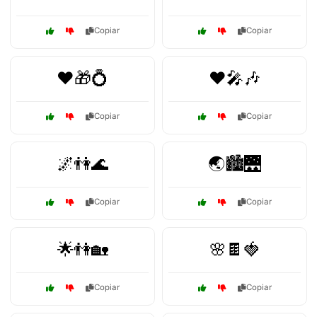
Copiar
Copiar
❤️🎁💍
❤️🎤🎶
Copiar
Copiar
🌌👫🌊
🌏🏙️🌉
Copiar
Copiar
🌟👫🏡
🌸🍫🍓
Copiar
Copiar