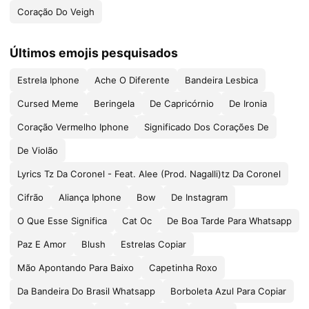
Coração Do Veigh
Últimos emojis pesquisados
Estrela Iphone
Ache O Diferente
Bandeira Lesbica
Cursed Meme
Beringela
De Capricórnio
De Ironia
Coração Vermelho Iphone
Significado Dos Corações De
De Violão
Lyrics Tz Da Coronel - Feat. Alee (Prod. Nagalli)tz Da Coronel
Cifrão
Aliança Iphone
Bow
De Instagram
O Que Esse Significa
Cat Oc
De Boa Tarde Para Whatsapp
Paz E Amor
Blush
Estrelas Copiar
Mão Apontando Para Baixo
Capetinha Roxo
Da Bandeira Do Brasil Whatsapp
Borboleta Azul Para Copiar