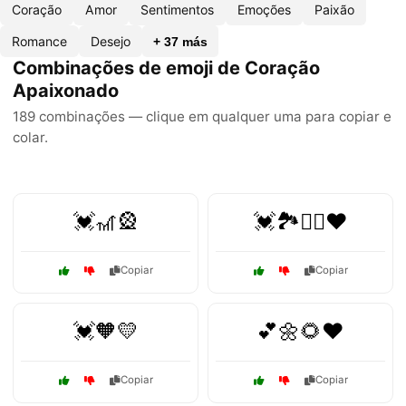
Coração
Amor
Sentimentos
Emoções
Paixão
Romance
Desejo
+ 37 más
Combinações de emoji de Coração
Apaixonado
189 combinações — clique em qualquer uma para copiar e
colar.
💓🎢🎡
💓🏞️🚶‍♂️❤️
Copiar
Copiar
💓🧡💛
💕🌼🌻❤️
Copiar
Copiar