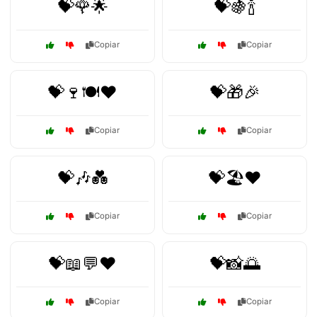
💝🌹🌟
💝🍇🍾
Copiar
Copiar
💝🍷🍽️❤️
💝🎁🎉
Copiar
Copiar
💝🎶💑
💝🏖️❤️
Copiar
Copiar
💝📖💬❤️
💝📸🌅
Copiar
Copiar