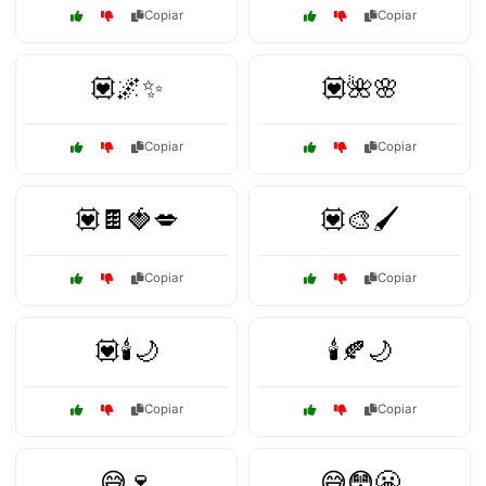
Copiar
Copiar
💟🌌✨
💟🌺🌸
Copiar
Copiar
💟🍫🍓💋
💟🎨🖌️
Copiar
Copiar
💟🕯️🌙
🕯️🍂🌙
Copiar
Copiar
😅🍷
😅😳😬