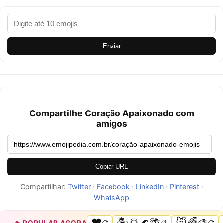
Enviar
Compartilhe Coração Apaixonado com
amigos
Copiar URL
Compartilhar:
Twitter
·
Facebook
·
LinkedIn
·
Pinterest
·
WhatsApp
❤️
🏝️🌅🌊🌴
🐭🌈🎨
🔥 POPULAR AGORA
📋
📋
📋