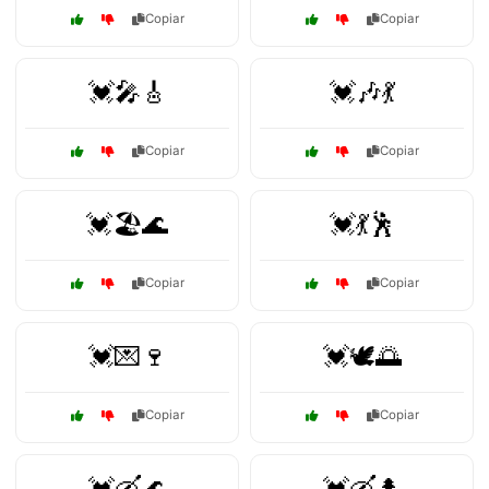
Copiar
Copiar
💓🎤🎸
💓🎶💃
Copiar
Copiar
💓🏖️🌊
💓💃🕺
Copiar
Copiar
💓💌🍷
💓🕊️🌅
Copiar
Copiar
💓🛶🌊
💓🛶🌲