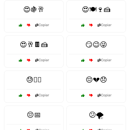
😍🍇🥂
😍🍽️🍷🍰
Copiar
Copiar
😍🥂🍫🍰
😏😉😜
Copiar
Copiar
😓🏃‍♂️
😔💔😞
Copiar
Copiar
😔📅
😕🌪️