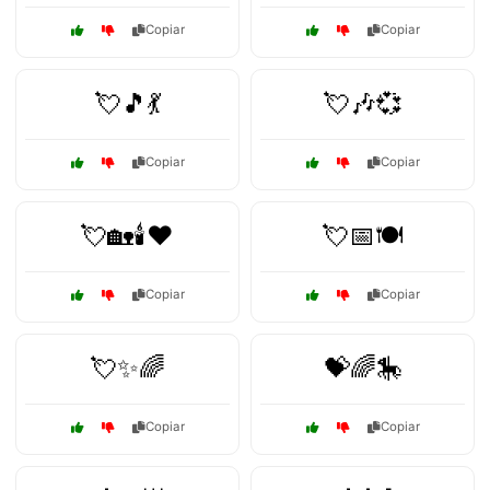
Copiar
Copiar
💘🎵💃
💘🎶💞
Copiar
Copiar
💘🏡🕯️❤️
💘📅🍽️
Copiar
Copiar
💘✨🌈
💝🌈🎠
Copiar
Copiar