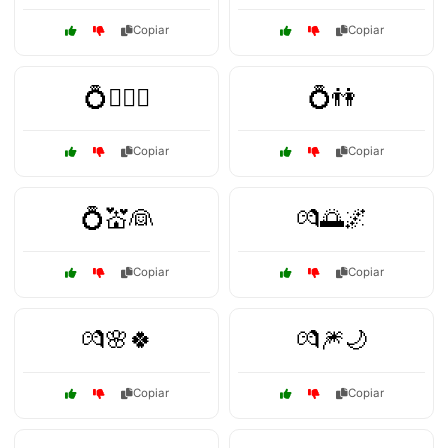
Copiar
Copiar
💍👩‍❤️‍👨
💍👫
Copiar
Copiar
💍💒👰
💏🌅🌌
Copiar
Copiar
💏🌸🍀
💏🎆🌙
Copiar
Copiar