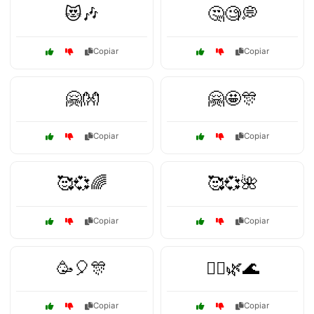
😻🎶
🤔🧐💭
Copiar
Copiar
🤗👐
🤗🤩🎊
Copiar
Copiar
🥰💞🌈
🥰💞🌺
Copiar
Copiar
🥳🎈🎊
🧘‍♀️🌿🌊
Copiar
Copiar