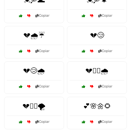
Copiar
Copiar
💔🌧️☔
💔😢
Copiar
Copiar
💔😢🌧️
💔🚶‍♂️🌧️
Copiar
Copiar
💔🚶‍♂️🌪️
💕🌸🌼🌻
Copiar
Copiar