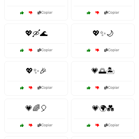
Copiar
Copiar
💖🛶🌊
💖✨🌙
Copiar
Copiar
💖✨🎉
💗🌅🏝️
Copiar
Copiar
💗🌈🎈
💗🌍💑
Copiar
Copiar