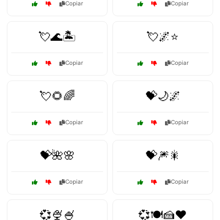
Copiar
Copiar
💘🌊🏝️
💘🌌⭐
Copiar
Copiar
💘🌻🌈
💝🌙🌌
Copiar
Copiar
💝🌺🌸
💝🎆🎇
Copiar
Copiar
💞🍨🍧
💞🍽️🍰❤️