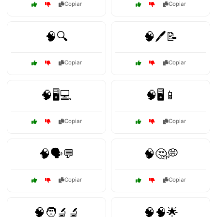
Copiar
Copiar
🧠🔍
🧠🖊️📝
Copiar
Copiar
🧠🖥️💻
🧠🖥️📱
Copiar
Copiar
🧠🗣️💬
🧠🤔💭
Copiar
Copiar
🧠🧑‍🔬🔬
🧠🧠🌟