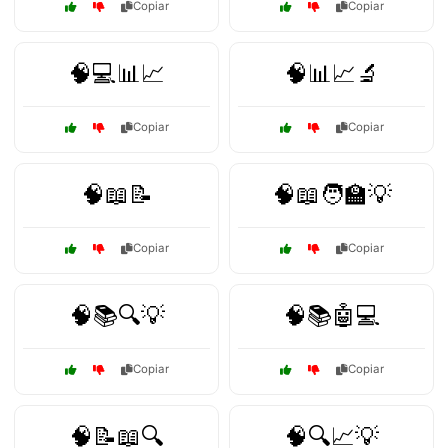
Copiar
Copiar
🧠💻📊📈
🧠📊📈🔬
Copiar
Copiar
🧠📖📝
🧠📖🧑‍🏫💡
Copiar
Copiar
🧠📚🔍💡
🧠📚🤖💻
Copiar
Copiar
🧠📝📖🔍
🧠🔍📈💡