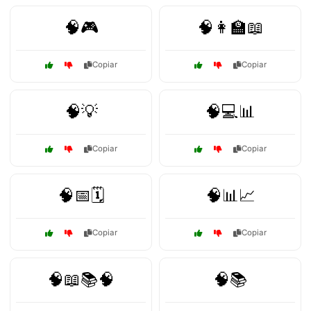
🧠🎮
🧠👩‍🏫📖
Copiar
Copiar
🧠💡
🧠💻📊
Copiar
Copiar
🧠📅🗓️
🧠📊📈
Copiar
Copiar
🧠📖📚🧠
🧠📚