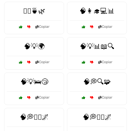
🧘‍♂️🍵🌿
🧠👩‍🎓💻📊
Copiar
Copiar
🧠💡🌍
🧠💡📊📖🔍
Copiar
Copiar
🧠💡🛌😴
🧠💭🔍🧩
Copiar
Copiar
🧠💭🧘‍♀️🌌
🧠💭🧘‍♂️🌌