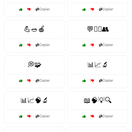
Copiar
Copiar
💪🥗🍎
💬🧑‍⚕️👥
Copiar
Copiar
💭🧩
📊📈🔬
Copiar
Copiar
📊📈🧠🔬
📖🧠💡🔍
Copiar
Copiar