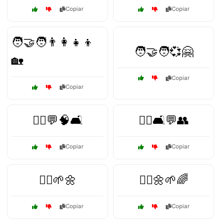
Copiar
Copiar
🧑‍🤝‍🧑👨‍👩‍👧‍👦
🧑‍🤝‍🧑💞🤗
🏡
Copiar
Copiar
🧑‍⚕️💬🧠🛋️
🧑‍⚕️🛋️💬👥
Copiar
Copiar
🧘‍♀️🌱🌼
🧘‍♀️🌼🌱🌈
Copiar
Copiar