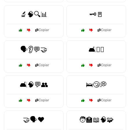
🔬🧠🔍📊
🗝️🚪
Copiar
Copiar
🗣️👂💬🤝
🛋️👩‍⚕️
Copiar
Copiar
🛋️🧠💬👥
🛌😴💭
Copiar
Copiar
🤝🗣️❤️
🧑‍🏫📖🧠🧩