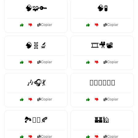
🧠🧩🔑
🧠🧪
Copiar
Copiar
🧠🧬🔬
🎞️🎥📽️
Copiar
Copiar
🎶🎧💃
🏋️‍♂️🚴‍♀️🏃‍♂️
Copiar
Copiar
🏞️🚶‍♀️🍂
🏰🕌
Copiar
Copiar