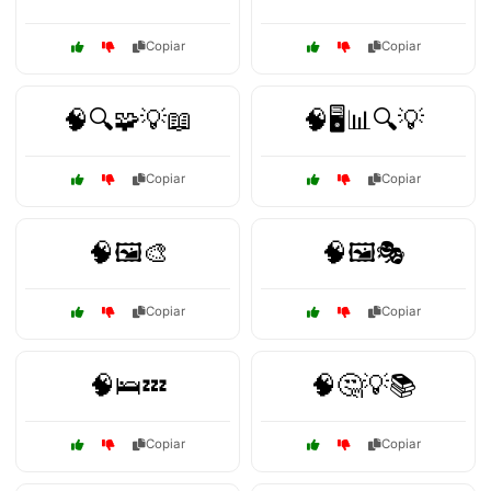
Copiar
Copiar
🧠🔍🧩💡📖
🧠🖥️📊🔍💡
Copiar
Copiar
🧠🖼️🎨
🧠🖼️🎭
Copiar
Copiar
🧠🛌💤
🧠🤔💡📚
Copiar
Copiar