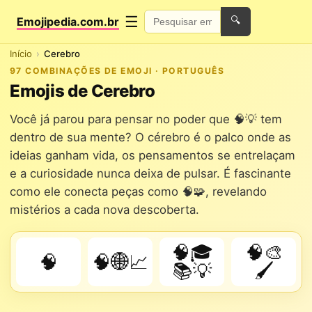
☰
Emojipedia.com.br
🔍
Início
Cerebro
97 COMBINAÇÕES DE EMOJI · PORTUGUÊS
Emojis de Cerebro
Você já parou para pensar no poder que 🧠💡 tem
dentro de sua mente? O cérebro é o palco onde as
ideias ganham vida, os pensamentos se entrelaçam
e a curiosidade nunca deixa de pulsar. É fascinante
como ele conecta peças como 🧠🧩, revelando
mistérios a cada nova descoberta.
🧠🎓
🧠🎨
🧠
🧠🌐📈
📚💡
🖌️