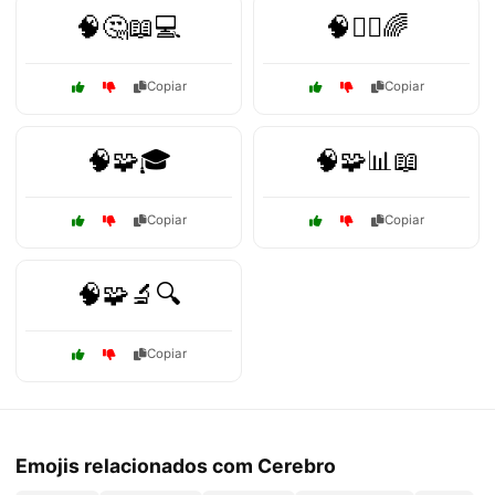
🧠🤔📖💻
🧠🧘‍♂️🌈
Copiar
Copiar
🧠🧩🎓
🧠🧩📊📖
Copiar
Copiar
🧠🧩🔬🔍
Copiar
Emojis relacionados com Cerebro