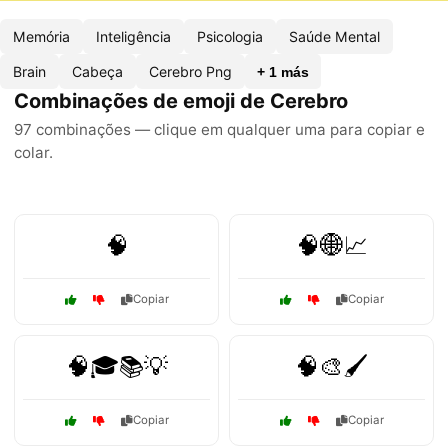
Memória
Inteligência
Psicologia
Saúde Mental
Brain
Cabeça
Cerebro Png
+ 1 más
Combinações de emoji de Cerebro
97 combinações — clique em qualquer uma para copiar e
colar.
🧠
🧠🌐📈
Copiar
Copiar
🧠🎓📚💡
🧠🎨🖌️
Copiar
Copiar