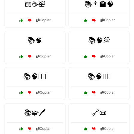
📖☕🛀
📚👨‍🏫🧠
Copiar
Copiar
📚🧠
📚🧠💭
Copiar
Copiar
📚🧠🧘‍♀️
📚🧠🧘‍♂️
Copiar
Copiar
📚🧩🖊️
🔗📜
Copiar
Copiar