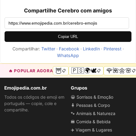
Compartilhe Cerebro com amigos
Copiar URL
Compartilhar:
Twitter
·
Facebook
·
LinkedIn
·
Pinterest
·
WhatsApp
🦉
🇵🇸🌍🕊️
🌹🌺🌼🌸
🔥 POPULAR AGORA
📋
📋
📋
Emojipedia.com.br
Grupos
Todos os códigos de emoji em
😀 Sorrisos & Emoção
português — copie, cole e
🧍 Pessoas & Corpo
compartilhe.
🐾 Animais & Natureza
🍔 Comida & Bebida
✈️ Viagem & Lugares