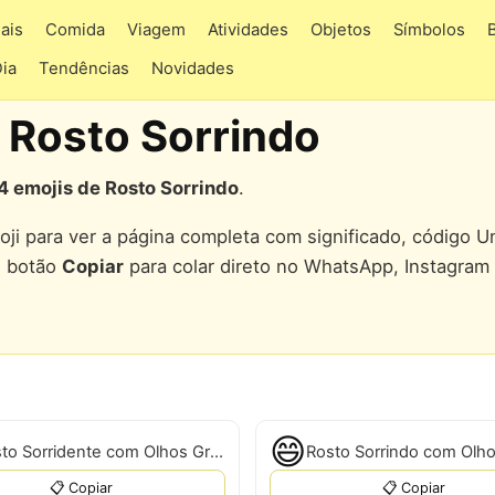
ais
Comida
Viagem
Atividades
Objetos
Símbolos
Dia
Tendências
Novidades
 Rosto Sorrindo
4 emojis de Rosto Sorrindo
.
ji para ver a página completa com significado, código U
o botão
Copiar
para colar direto no WhatsApp, Instagram
😄
Rosto Sorridente com Olhos Grandes
📋 Copiar
📋 Copiar