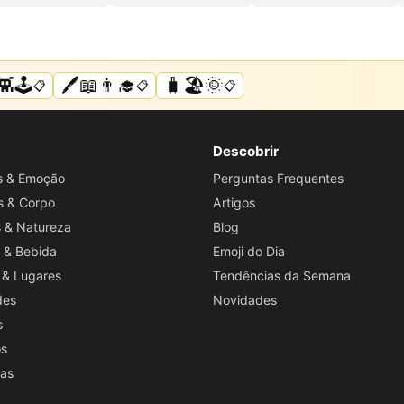
👾🕹️
🖊️📖👨‍🎓
🧳🏖️🌞
📋
📋
📋
Descobrir
os & Emoção
Perguntas Frequentes
s & Corpo
Artigos
s & Natureza
Blog
 & Bebida
Emoji do Dia
 & Lugares
Tendências da Semana
des
Novidades
s
os
ras