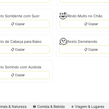
🤣
to Sorridente com Suor
Rindo Muito no Chão
📋 Copiar
📋 Copiar
🫠
to de Cabeça para Baixo
Rosto Derretendo
📋 Copiar
📋 Copiar
to Sorrindo com Auréola
📋 Copiar
imais & Natureza
🍔 Comida & Bebida
✈️ Viagem & Lugares