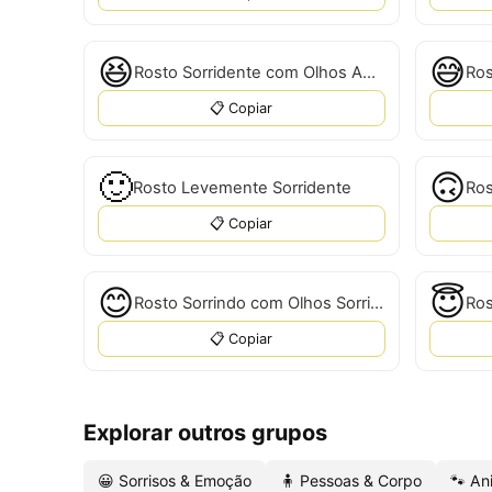
😆
😅
Rosto Sorridente com Olhos Apertados
Ros
📋 Copiar
🙂
🙃
Rosto Levemente Sorridente
Ros
📋 Copiar
😊
😇
Rosto Sorrindo com Olhos Sorridentes
Ros
📋 Copiar
Explorar outros grupos
😀 Sorrisos & Emoção
🧍 Pessoas & Corpo
🐾 An