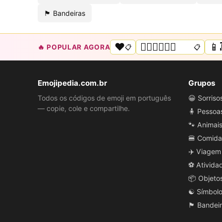
🏴 Bandeiras
❤️
🏳️‍🌈🌟💜💙💖
📱
🔥 POPULAR AGORA
📋
📋
Emojipedia.com.br
Grupos
Todos os códigos de emoji em português
😀 Sorris
— copie, cole e compartilhe.
🧍 Pessoa
🐾 Animai
🍔 Comida
✈️ Viagem
⚽ Ativida
📦 Objeto
☯️ Símbol
🏴 Bandei