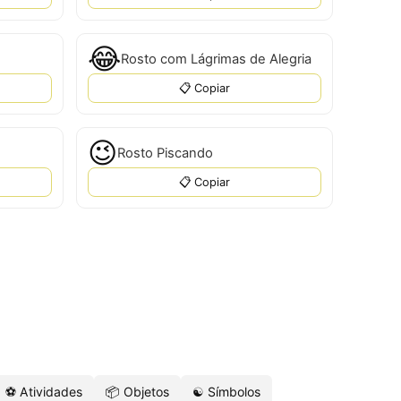
😂
Rosto com Lágrimas de Alegria
📋 Copiar
😉
Rosto Piscando
📋 Copiar
⚽ Atividades
📦 Objetos
☯️ Símbolos