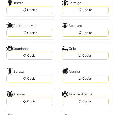
🐛
🐜
Inseto
Formiga
📋 Copiar
📋 Copiar
🐝
🪲
Abelha de Mel
Besouro
📋 Copiar
📋 Copiar
🐞
🦗
Joaninha
Grilo
📋 Copiar
📋 Copiar
🪳
🕷️
Barata
Aranha
📋 Copiar
📋 Copiar
🕷
🕸️
Aranha
Teia de Aranha
📋 Copiar
📋 Copiar