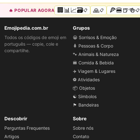
🏢📊📈🗃️
🙏
🍕🍔🍺🍻
🔥 POPULAR AGORA
📋
📋
📋
Emojipedia.com.br
Grupos
Todos os códigos de emoji em
😀 Sorrisos & Emoção
português — copie, cole e
🧍 Pessoas & Corpo
compartilhe.
🐾 Animais & Natureza
🍔 Comida & Bebida
✈️ Viagem & Lugares
⚽ Atividades
📦 Objetos
☯️ Símbolos
🏴 Bandeiras
Descobrir
Sobre
Perguntas Frequentes
Sobre nós
Artigos
Contato