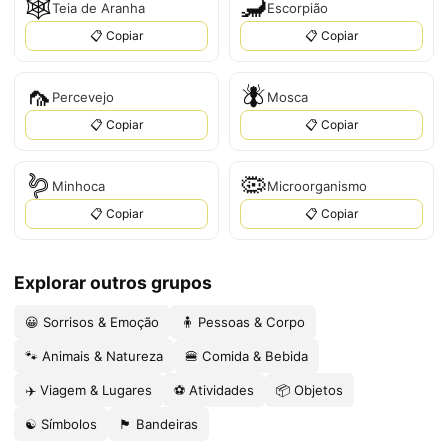
🕸
🦂
Teia de Aranha
Escorpião
📋 Copiar
📋 Copiar
🦟
🪰
Percevejo
Mosca
📋 Copiar
📋 Copiar
🪱
🦠
Minhoca
Microorganismo
📋 Copiar
📋 Copiar
Explorar outros grupos
😀 Sorrisos & Emoção
🧍 Pessoas & Corpo
🐾 Animais & Natureza
🍔 Comida & Bebida
✈️ Viagem & Lugares
⚽ Atividades
📦 Objetos
☯️ Símbolos
🏴 Bandeiras