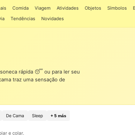
ais
Comida
Viagem
Atividades
Objetos
Símbolos
Dia
Tendências
Novidades
a soneca rápida 😴 ou para ler seu
de cama traz uma sensação de
De Cama
Sleep
+ 5 más
ar e colar.