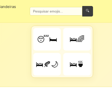
Bandeiras
🔍
😴🛏️
🛌🌈
🛌🍂🌙
🛌🍵