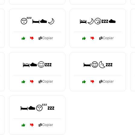
😴🛏️☁️🌙
🛌🌙😴💤☁️
Copiar
Copiar
🛌☁️😌💤
🛏️😌🌜💤
Copiar
Copiar
🛏️☁️😴💤
Copiar