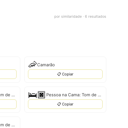
por similaridade · 6 resultados
🦐
Camarão
📋 Copiar
🛌🏿
Pessoa na Cama: Tom de Pele Claro
Pessoa na Cama: Tom de Pele Escuro
📋 Copiar
Pessoa na Cama: Tom de Pele Médio-Escuro