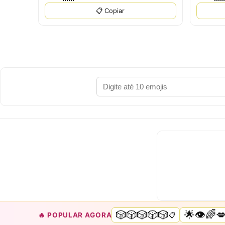
📋 Copiar
🎲🎲🎲🎲🎲
🌟👁️🌈
🔥 POPULAR AGORA
📋