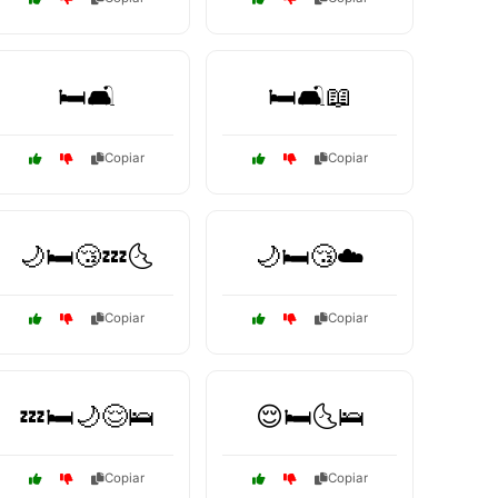
🛏️🛋️
🛏️🛋️📖
Copiar
Copiar
🌙🛏️😴💤🌜
🌙🛏️😴☁️
Copiar
Copiar
💤🛏️🌙😌🛌
😌🛏️🌜🛌
Copiar
Copiar