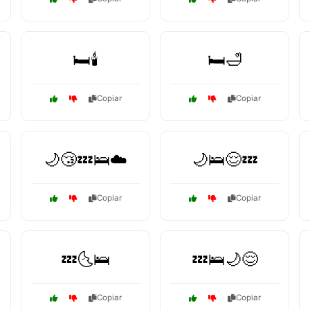
🛏️🕯️
🛏️🛁
Copiar
Copiar
🌙😴💤🛌☁️
🌙🛌😌💤
Copiar
Copiar
💤🌜🛌
💤🛌🌙😌
Copiar
Copiar