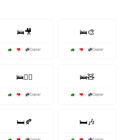
🛌🎥
🛌🎨
Copiar
Copiar
🛌🧘‍♀️
🛌🧸
Copiar
Copiar
🛏️🍂
🛏️🎶
Copiar
Copiar