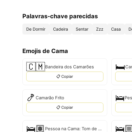
Palavras-chave parecidas
De Dormir
Cadeira
Sentar
Zzz
Casa
D
Emojis de Cama
🇨🇲
🛏️
Bandeira dos Camarões
Ca
📋 Copiar
🍤
🛌
Camarão Frito
Pes
📋 Copiar
🛌🏽
🛌
Pessoa na Cama: Tom de Pele Médio