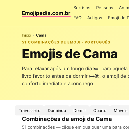
Sorrisos
Pessoas
Anim
Emojipedia.com.br
FAQ
Artigos
Emoji do 
Início
Cama
51 COMBINAÇÕES DE EMOJI · PORTUGUÊS
Emojis de Cama
Para relaxar após um longo dia 🛏️, para aquel
livro favorito antes de dormir 🛏️📚, o emoji 
conforto imediata e aconchego.
Travesseiro
Dormindo
Dormir
Quarto
Móveis
Combinações de emoji de Cama
51 combinações — clique em qualquer uma para copi