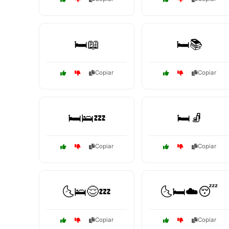
🛏️📖
🛏️📚
Copiar
Copiar
🛏️🛌💤
🛏️🧦
Copiar
Copiar
🌜🛌😌💤
🌜🛏️☁️😴
Copiar
Copiar