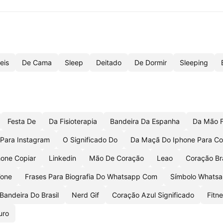
eis
De Cama
Sleep
Deitado
De Dormir
Sleeping
Festa De
Da Fisioterapia
Bandeira Da Espanha
Da Mão 
 Para Instagram
O Significado Do
Da Maçã Do Iphone Para Co
hone Copiar
Linkedin
Mão De Coração
Leao
Coração Br
Fone
Frases Para Biografia Do Whatsapp Com
Símbolo Whats
Bandeira Do Brasil
Nerd Gif
Coração Azul Significado
Fitn
uro