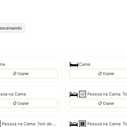
escansando
🛏
ma
Cama
📋 Copiar
📋 Copiar
🛌🏻
soa na Cama
📋 Copiar
📋 Copiar

🛌🏾
Pessoa na Cama: Tom de Pele Médio-Claro