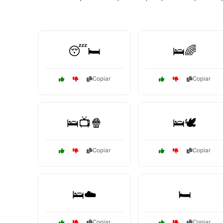
😴🛏️
🛌🌈
Copiar
Copiar
🛌📺🍿
🛌🕊️
Copiar
Copiar
🛌☁️
🛏️
Copiar
Copiar