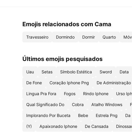
Emojis relacionados com Cama
Travesseiro
Dormindo
Dormir
Quarto
Móv
Últimos emojis pesquisados
Uau
Setas
Símbolo Estética
Sword
Data
De Fone
Coração Iphone Png
De Administração
Lingua Pra Fora
Fogos
Rindo Iphone
Urso Ip
Qual Significado Do
Cobra
Atalho Windows
Implorando Por Buceta
Bebe
Estrela Png
Da 
(Y)
Apaixonado Iphone
De Cansada
Dinossa