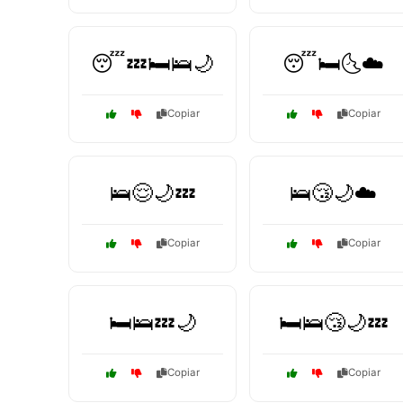
😴💤🛏️🛌🌙
😴🛏️🌜☁️
Copiar
Copiar
🛌😌🌙💤
🛌😴🌙☁️
Copiar
Copiar
🛏️🛌💤🌙
🛏️🛌😴🌙💤
Copiar
Copiar