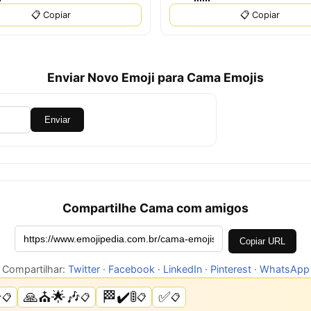
📋 Copiar
📋 Copiar
Enviar Novo Emoji para Cama Emojis
Enviar
Compartilhe Cama com amigos
Copiar URL
Compartilhar:
Twitter
·
Facebook
·
LinkedIn
·
Pinterest
·
WhatsApp

🙏⛪🌟🎶
🏁✔️🚦
✅
📋
📋
📋
📋