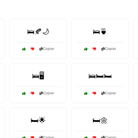
🛌🍂🌙
🛌🍵
Copiar
Copiar
🛌🖥️
🛌🛏️🛏️
Copiar
Copiar
🛏️🌟
🛏️🌼
Copiar
Copiar