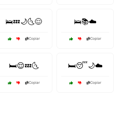
🛌💤🌙🌜😌
🛌📚☁️
Copiar
Copiar
🛏️😌💤🌜
🛏️😴🌙☁️
Copiar
Copiar