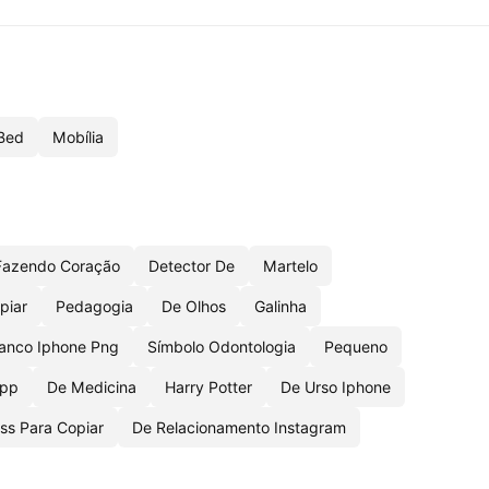
Bed
Mobília
Fazendo Coração
Detector De
Martelo
piar
Pedagogia
De Olhos
Galinha
anco Iphone Png
Símbolo Odontologia
Pequeno
app
De Medicina
Harry Potter
De Urso Iphone
ess Para Copiar
De Relacionamento Instagram