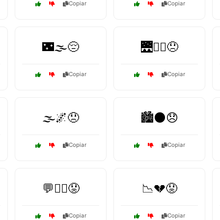
Copiar
Copiar
🌃🌫️😔
🌉🚶‍♀️😞
Copiar
Copiar
🌫️🌌😞
🏙️🌑😞
Copiar
Copiar
💬🤷‍♀️😟
📉💔😟
Copiar
Copiar