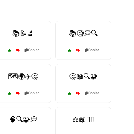
📚📝🔬
📚🧐💭🔍
Copiar
Copiar
🗺️🌍✈️🤔
🤔📖🔍🧩
Copiar
Copiar
🧠🔍🧩💭
⚖️📖👨‍⚖️