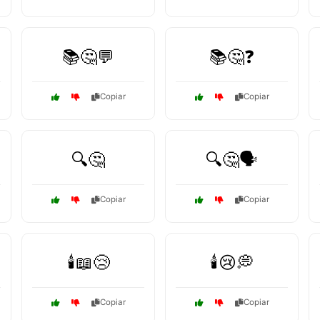
📚🤔💬
📚🤔❓
Copiar
Copiar
🔍🤔
🔍🤔🗣️
Copiar
Copiar
🕯️📖😢
🕯️😢💭
Copiar
Copiar