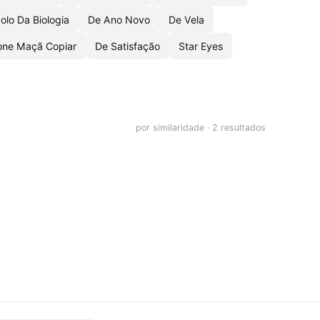
olo Da Biologia
De Ano Novo
De Vela
one Maçã Copiar
De Satisfação
Star Eyes
por similaridade · 2 resultados