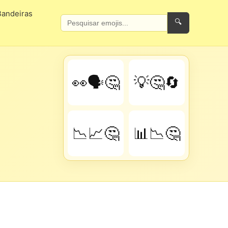
Bandeiras
🔍
👀🗣️🤔
💡🤔🔄
📉📈🤔
📊📉🤔