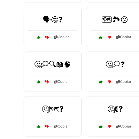
🗣️🤔❓
🗺️🏞️😕
Copiar
Copiar
🤔💭🔍📖🧠
🤔💭❓
Copiar
Copiar
🤔🗺️❓
🤔🚦❓
Copiar
Copiar