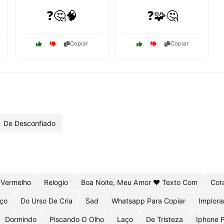
❓🤔🧠
❓🧩🤔
Copiar
Copiar
De Desconfiado
 Vermelho
Relogio
Boa Noite, Meu Amor ❤ Texto Com
Cor
aço
Do Urso De Cria
Sad
Whatsapp Para Copiar
Implora
Dormindo
Piscando O Olho
Laço
De Tristeza
Iphone P