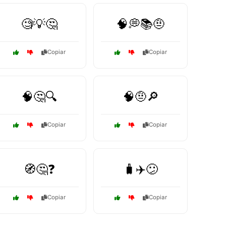
🧐💡🤔
🧠💭📚🤨
Copiar
Copiar
🧠🤔🔍
🧠🤨🔎
Copiar
Copiar
🧭🤔❓
🧳✈️😕
Copiar
Copiar