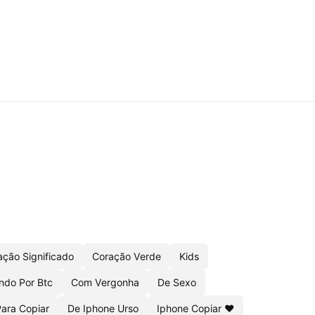
ação Significado
Coração Verde
Kids
ndo Por Btc
Com Vergonha
De Sexo
ara Copiar
De Iphone Urso
Iphone Copiar ❤️