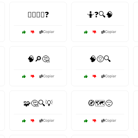
🤷‍♂️🤷‍♀️❓
🤷❓🔍🧠
Copiar
Copiar
🧠🔎🤔
🧠😔🔍
Copiar
Copiar
🧩🤔🔍💡
🧭🗺️😔
Copiar
Copiar