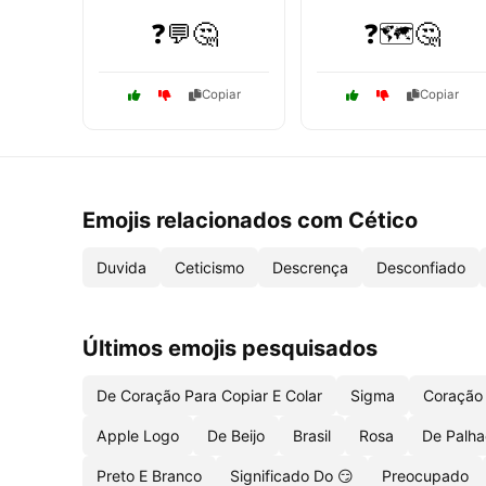
❓💬🤔
❓🗺️🤔
Copiar
Copiar
Emojis relacionados com Cético
Duvida
Ceticismo
Descrença
Desconfiado
Últimos emojis pesquisados
De Coração Para Copiar E Colar
Sigma
Coração
Apple Logo
De Beijo
Brasil
Rosa
De Palh
Preto E Branco
Significado Do 😏
Preocupado