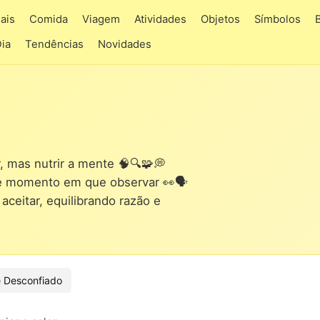
ais
Comida
Viagem
Atividades
Objetos
Símbolos
Dia
Tendências
Novidades
, mas nutrir a mente 🧠🔍🧩💭
le momento em que observar 👀🗣️
aceitar, equilibrando razão e
 Desconfiado