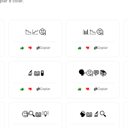
ar e colar.
📉📈🤔
📊📉🤔
Copiar
Copiar
🔬📖🧪
🗣️🤔💬📚
Copiar
Copiar
🧐🔍📖💡
🧠📖🔬🔍