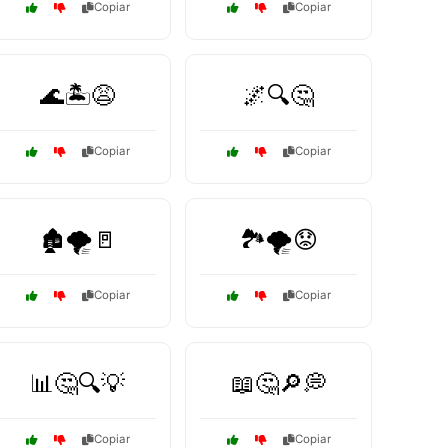
Copiar
Copiar
🌊🏝️😩
🌌🔍🤔
Copiar
Copiar
🏚️🌪️🚪
🏞️🌪️😟
Copiar
Copiar
📊🤔🔍💡
📖🤔🔎💭
Copiar
Copiar