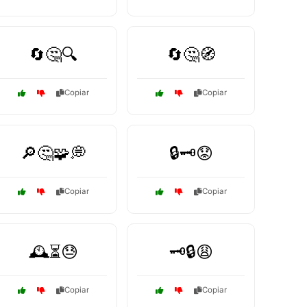
🔄🤔🔍
🔄🤔🧭
Copiar
Copiar
🔎🤔🧩💭
🔒🗝️😟
Copiar
Copiar
🕰️⏳😓
🗝️🔒😩
Copiar
Copiar