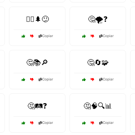
🚶‍♂️🌲😕
🤔🌪️❓
Copiar
Copiar
🤔📚🔎
🤔🔄🧩
Copiar
Copiar
🤔🛤️❓
🤔🧠🔍📊
Copiar
Copiar