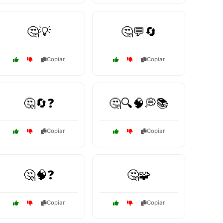
🤔💡
🤔💬🔄
Copiar
Copiar
🤔🔄❓
🤔🔍🧠💭📚
Copiar
Copiar
🤔🧠❓
🤔🧩
Copiar
Copiar