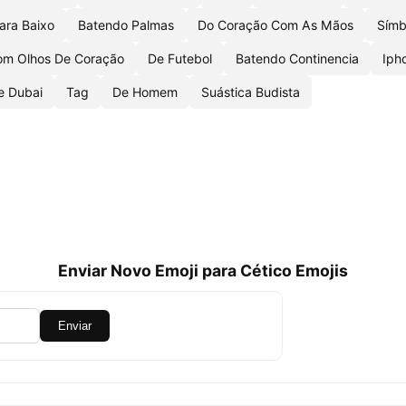
ara Baixo
Batendo Palmas
Do Coração Com As Mãos
Símb
om Olhos De Coração
De Futebol
Batendo Continencia
Iph
e Dubai
Tag
De Homem
Suástica Budista
Enviar Novo Emoji para Cético Emojis
Enviar