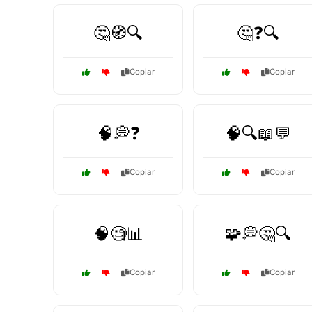
🤔🧭🔍
🤔❓🔍
Copiar
Copiar
🧠💭❓
🧠🔍📖💬
Copiar
Copiar
🧠🧐📊
🧩💭🤔🔍
Copiar
Copiar