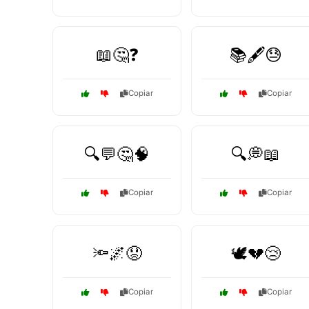
📖🤔❓
📚🖋️😓
Copiar
Copiar
🔍💬🤔🧠
🔍💭📖
Copiar
Copiar
🔦🌌😟
🕊️💔😢
Copiar
Copiar