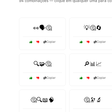
94 combinações — clique em qualquer uma para copi
👀🗣️🤔
💡🤔🔄
Copiar
Copiar
🔍🧩🤔
🔎📊📈
Copiar
Copiar
🤔🔍📖🧠
🤔🔭🔬