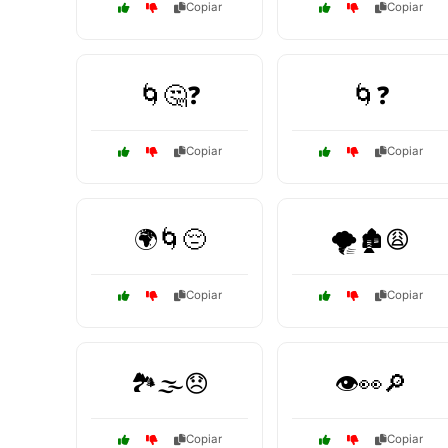
Copiar
Copiar
🌀🤔❓
🌀❓
Copiar
Copiar
🌍🌀😔
🌪️🏚️😩
Copiar
Copiar
🏞️🌫️😞
👁️👀🔎
Copiar
Copiar