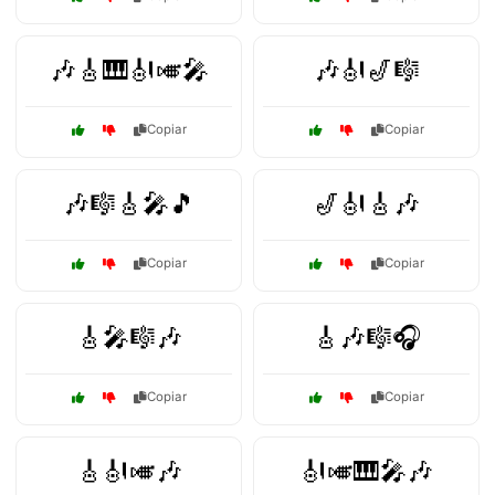
🎶🎸🎹🎻🎺🎤
🎶🎻🎷🎼
Copiar
Copiar
🎶🎼🎸🎤🎵
🎷🎻🎸🎶
Copiar
Copiar
🎸🎤🎼🎶
🎸🎶🎼🎧
Copiar
Copiar
🎸🎻🎺🎶
🎻🎺🎹🎤🎶