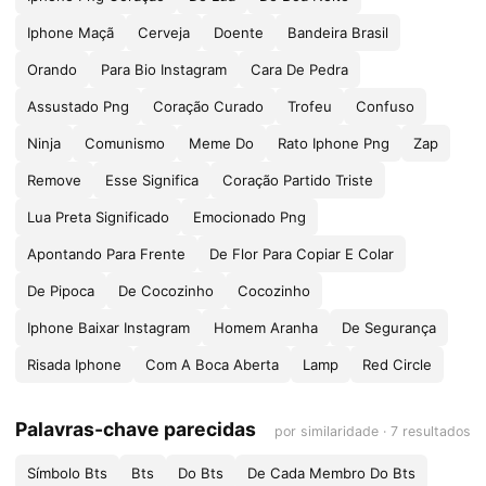
Iphone Maçã
Cerveja
Doente
Bandeira Brasil
Orando
Para Bio Instagram
Cara De Pedra
Assustado Png
Coração Curado
Trofeu
Confuso
Ninja
Comunismo
Meme Do
Rato Iphone Png
Zap
Remove
Esse Significa
Coração Partido Triste
Lua Preta Significado
Emocionado Png
Apontando Para Frente
De Flor Para Copiar E Colar
De Pipoca
De Cocozinho
Cocozinho
Iphone Baixar Instagram
Homem Aranha
De Segurança
Risada Iphone
Com A Boca Aberta
Lamp
Red Circle
Palavras-chave parecidas
por similaridade · 7 resultados
Símbolo Bts
Bts
Do Bts
De Cada Membro Do Bts