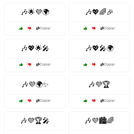
🎶🌟💜🌍
🎶💖🌈🎉
Copiar
Copiar
🎶💖🌟🎤
🎶💖🎤🌍
Copiar
Copiar
🎶💜🌍✨
🎶💜🏆
Copiar
Copiar
🎶💜🏆🎤
🎶💜🏙️🌈