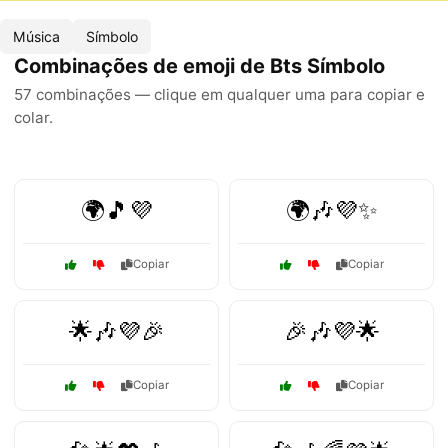
Música
Símbolo
Combinações de emoji de Bts Símbolo
57 combinações — clique em qualquer uma para copiar e
colar.
🌍🎵💜
🌍🎶💜✨
Copiar
Copiar
🌟🎶💜🎉
🎉🎶💜🌟
Copiar
Copiar