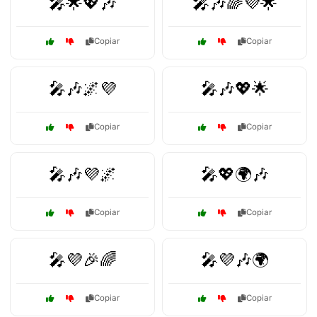
🎤🌟💖🎶
🎤🎶🌈💜🌟
Copiar
Copiar
🎤🎶🌌💜
🎤🎶💖🌟
Copiar
Copiar
🎤🎶💜🌌
🎤💖🌍🎶
Copiar
Copiar
🎤💜🎉🌈
🎤💜🎶🌍
Copiar
Copiar