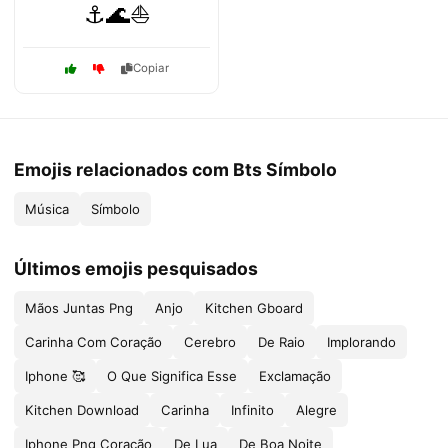
⚓🌊⛵
Copiar
Emojis relacionados com Bts Símbolo
Música
Símbolo
Últimos emojis pesquisados
Mãos Juntas Png
Anjo
Kitchen Gboard
Carinha Com Coração
Cerebro
De Raio
Implorando
Iphone 🥰
O Que Significa Esse
Exclamação
Kitchen Download
Carinha
Infinito
Alegre
Iphone Png Coração
De Lua
De Boa Noite