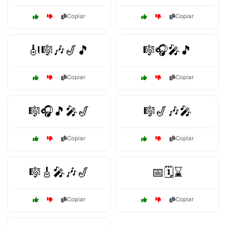
Copiar
Copiar
🎻🎼🎶🎷🎵
🎼🎧🎤🎵
Copiar
Copiar
🎼🎧🎵🎤🎷
🎼🎷🎶🎤
Copiar
Copiar
🎼🎸🎤🎶🎷
📅🗓️⌛
Copiar
Copiar