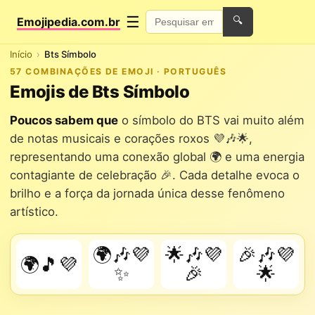
☰
Emojipedia.com.br
🔍
Início
Bts Símbolo
57 COMBINAÇÕES DE EMOJI · PORTUGUÊS
Emojis de Bts Símbolo
Poucos sabem que
o símbolo do BTS vai muito além
de notas musicais e corações roxos 💜🎶🌟,
representando uma conexão global 🌍 e uma energia
contagiante de celebração 🎉. Cada detalhe evoca o
brilho e a força da jornada única desse fenômeno
artístico.
🌍🎶💜
🌟🎶💜
🎉🎶💜
🌍🎵💜
✨
🎉
🌟