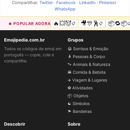
Compartilhar:
Twitter
·
Facebook
·
LinkedIn
·
Pinterest
·
WhatsApp
🔥💥😈
🎥🎊🕺
📦🔁📦
🔥 POPULAR AGORA
📋
📋

Emojipedia.com.br
Grupos
Todos os códigos de emoji em
😀 Sorrisos & Emoção
português — copie, cole e
🧍 Pessoas & Corpo
compartilhe.
🐾 Animais & Natureza
🍔 Comida & Bebida
✈️ Viagem & Lugares
⚽ Atividades
📦 Objetos
☯️ Símbolos
🏴 Bandeiras
Descobrir
Sobre