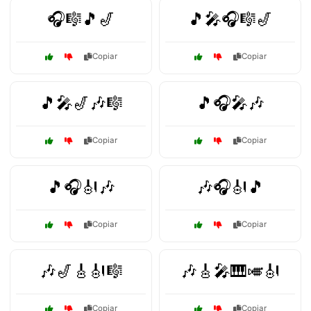
🎧🎼🎵🎷
🎵🎤🎧🎼🎷
Copiar
Copiar
🎵🎤🎷🎶🎼
🎵🎧🎤🎶
Copiar
Copiar
🎵🎧🎻🎶
🎶🎧🎻🎵
Copiar
Copiar
🎶🎷🎸🎻🎼
🎶🎸🎤🎹🎺🎻
Copiar
Copiar