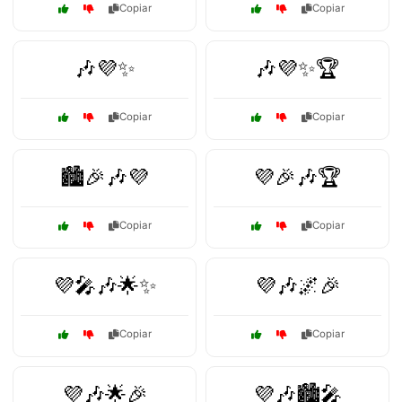
Copiar
Copiar
🎶💜✨
🎶💜✨🏆
Copiar
Copiar
🏙️🎉🎶💜
💜🎉🎶🏆
Copiar
Copiar
💜🎤🎶🌟✨
💜🎶🌌🎉
Copiar
Copiar
💜🎶🌟🎉
💜🎶🏙️🎤