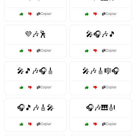
Copiar
Copiar
💜🎶🕺
🎤🎧🎶🎵
Copiar
Copiar
🎤🎵🎶🎧🎸
🎤🎶🎸🎼🎧
Copiar
Copiar
🎧🎵🎶🎸🎤
🎧🎶🎹🎻
Copiar
Copiar