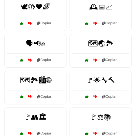
🕊️🤲❤️🌈
🕰️📅📈
Copiar
Copiar
🗣️📢✊
🗺️🌏🏞️
Copiar
Copiar
🗺️🏞️🏙️🌐
🚩🌟🔧🔨
Copiar
Copiar
🚩👥🏛️
🚩⚖️📚
Copiar
Copiar