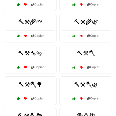
Copiar
Copiar
🔨⚒️🌾🌱
🔨⚒️🌾🌿
Copiar
Copiar
🔨⚒️🔧🔩
🔨⚒️🪓
Copiar
Copiar
🔨⚒️🪓🌳
🔨⚒️🪓🌿
Copiar
Copiar
🔨⚒️🪓🏞️
🔴🌅🌴