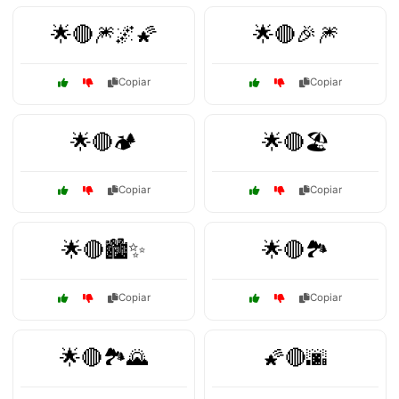
🌟🔴🎆🌌🌠
🌟🔴🎉🎆
Copiar
Copiar
🌟🔴🏕️
🌟🔴🏖️
Copiar
Copiar
🌟🔴🏙️✨
🌟🔴🏞️
Copiar
Copiar
🌟🔴🏞️🌄
🌠🔴🌆