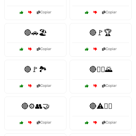
Copiar
Copiar
🔴🚗🏖️
🔴🚩🏆
Copiar
Copiar
🔴🚩🏞️
🔴🧗‍♂️🌄
Copiar
Copiar
🔴⚙️👥🤝
🔴⚠️🏴‍☠️
Copiar
Copiar