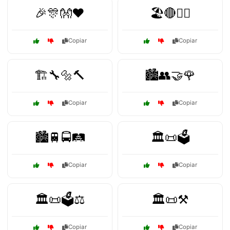
🎉🎊👐❤️
🏖️🔴🏄‍♂️
Copiar
Copiar
🏗️🔧🔩🔨
🏙️👥🤝🌹
Copiar
Copiar
🏙️🚆🚍🛤️
🏛️📜🗳️
Copiar
Copiar
🏛️📜🗳️⚖️
🏛️📜⚒️
Copiar
Copiar