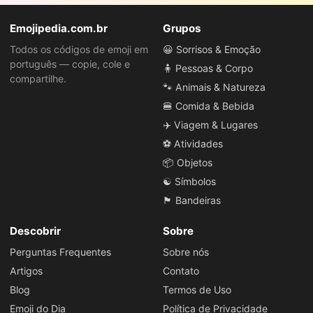
Emojipedia.com.br
Grupos
Todos os códigos de emoji em
😀 Sorrisos & Emoção
português — copie, cole e
🧍 Pessoas & Corpo
compartilhe.
🐾 Animais & Natureza
🍔 Comida & Bebida
✈️ Viagem & Lugares
⚽ Atividades
📦 Objetos
☯️ Símbolos
🏴 Bandeiras
Descobrir
Sobre
Perguntas Frequentes
Sobre nós
Artigos
Contato
Blog
Termos de Uso
Emoji do Dia
Política de Privacidade