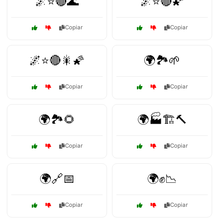
🌌⭐🔴🌊
🌌⭐🔴🌠
Copiar
Copiar
🌌⭐🔴🎇🌠
🌍🏞️🌱
Copiar
Copiar
🌍🏞️🌻
🌍🏭🏗️🔨
Copiar
Copiar
🌍🔗📅
🌍✊📉
Copiar
Copiar