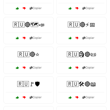
Copiar
Copiar
🇷🇺🔴🗺️📣
🇷🇺🔴⚡📅
Copiar
Copiar
🇷🇺🔴⭐
🇷🇺🗿🔴📜
Copiar
Copiar
🇷🇺🚩🛡️
🇷🇺🛠️🔴📖
Copiar
Copiar