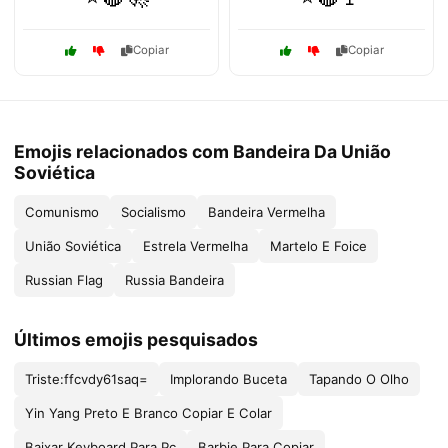
Copiar
Copiar
Emojis relacionados com Bandeira Da União
Soviética
Comunismo
Socialismo
Bandeira Vermelha
União Soviética
Estrela Vermelha
Martelo E Foice
Russian Flag
Russia Bandeira
Últimos emojis pesquisados
Triste:ffcvdy61saq=
Implorando Buceta
Tapando O Olho
Yin Yang Preto E Branco Copiar E Colar
Baixar Keyboard Para Pc
Barbie Para Copiar