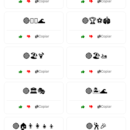
Copiar
Copiar
🔴🏄‍♂️🌊
🔴🏆⚽🏟️
Copiar
Copiar
🔴🏖️🍹
🔴🏖️🚤
Copiar
Copiar
🔴🏛️🎭
🔴🏝️🌊
Copiar
Copiar
🔴🏠👨‍👩‍👧‍👦
🔴🕺🎉