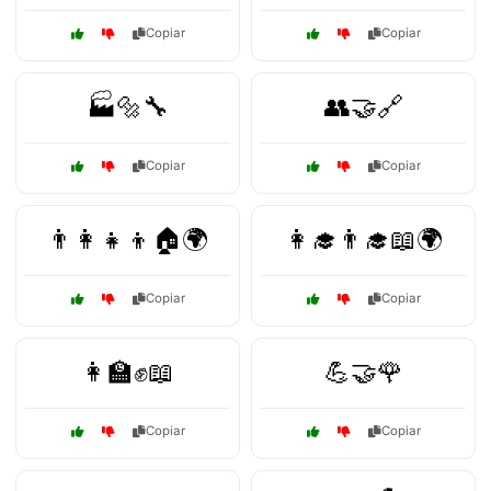
Copiar
Copiar
🏭🔩🔧
👥🤝🔗
Copiar
Copiar
👨‍👩‍👧‍👦🏠🌍
👩‍🎓👨‍🎓📖🌍
Copiar
Copiar
👩‍🏫✊📖
💪🤝🌹
Copiar
Copiar