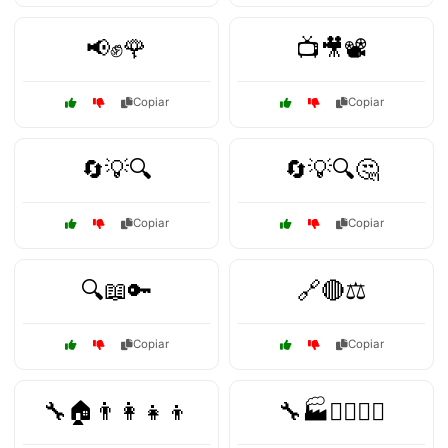
📢✊🌹
📺🎥📽️
Copiar
Copiar
🔄💡🔍
🔄💡🔍🤔
Copiar
Copiar
🔍📖🔑
🔗🔴⚖️
Copiar
Copiar
🔧🏠👨‍👩‍👧‍👦
🔧🏭👷‍♂️👷‍♀️