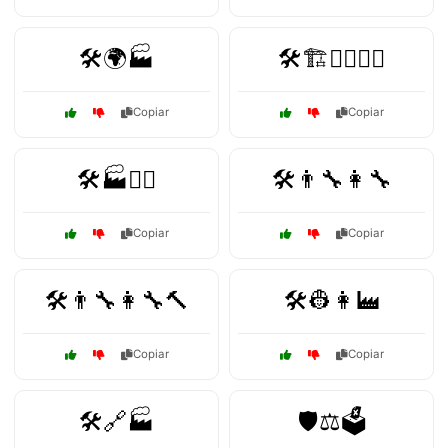
🛠️🌍🏭
🛠️🏗️👷‍♂️👷‍♀️
Copiar
Copiar
🛠️🏭👷‍♀️
🛠️👨‍🔧👩‍🔧
Copiar
Copiar
🛠️👨‍🔧👩‍🔧🔨
🛠️👷👩‍🏭
Copiar
Copiar
🛠️🔗🏭
🛡️⚖️🗳️