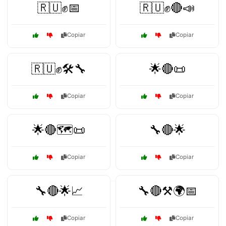
🇷🇺✊📅
🇷🇺✊🔴📣
Copiar
Copiar
🇷🇺✊🛠️🔧
🌟🔴📜
Copiar
Copiar
🌟🔴🗺️📜
🔧🔴🌟
Copiar
Copiar
🔧🔴🌟📈
🔧🔴⚒️🌍📅
Copiar
Copiar