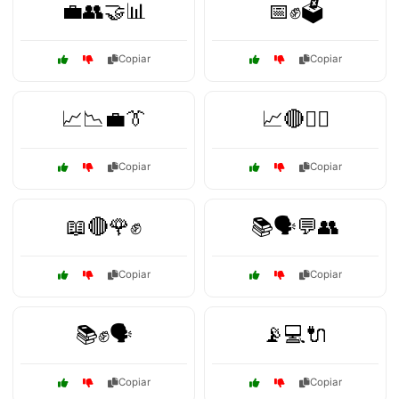
💼👥🤝📊
📅✊🗳️
Copiar
Copiar
📈📉💼👔
📈🔴👷‍♂️
Copiar
Copiar
📖🔴🌹✊
📚🗣️💬👥
Copiar
Copiar
📚✊🗣️
📡💻🔌
Copiar
Copiar