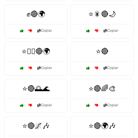
✊🔴🌍
⭐🎇🔴🌙
Copiar
Copiar
⭐🏴‍☠️🔴🌍
⭐🔴
Copiar
Copiar
⭐🔴🌅🌊
⭐🔴🌈🎨
Copiar
Copiar
⭐🔴🌌🎶
⭐🔴🌍🎶