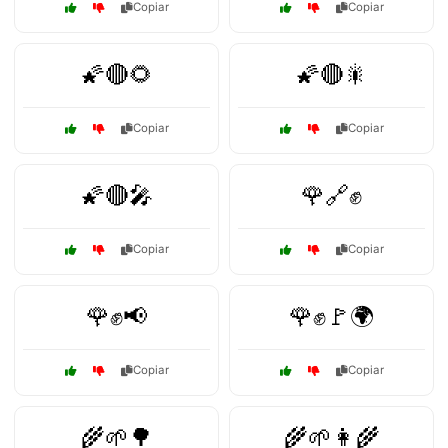
Copiar
Copiar
🌠🔴🌻
🌠🔴🎇
Copiar
Copiar
🌠🔴🎤
🌹🔗✊
Copiar
Copiar
🌹✊📢
🌹✊🚩🌍
Copiar
Copiar
🌾🌱🌳
🌾🌱👩‍🌾