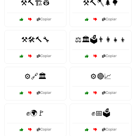
⚒️🔨🏗️👷
⚒️🔨🪓🌲🌳
Copiar
Copiar
⚒️🛠️🔨🔧
⚖️🏛️🗳️👨‍👩‍👧‍👦
Copiar
Copiar
⚙️🔗🏛️
⚙️🔴📈
Copiar
Copiar
✊🌍🚩
✊📅🗳️
Copiar
Copiar