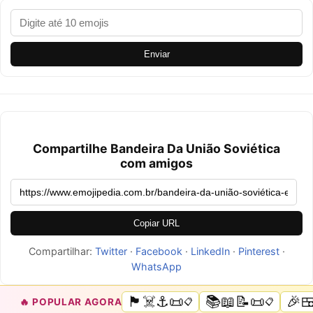
Enviar
Compartilhe Bandeira Da União Soviética
com amigos
Copiar URL
Compartilhar:
Twitter
·
Facebook
·
LinkedIn
·
Pinterest
·
WhatsApp
🏴‍☠️⚓📜
📚📖📝📜
🎉
🔥 POPULAR AGORA
📋
📋