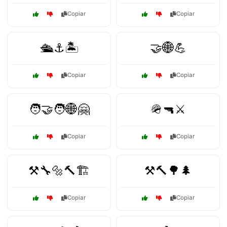
Copiar
Copiar
🛳️⚓🏝️
🤝🌐💪
Copiar
Copiar
🧑‍🤝‍🧑🌐🤗
🪖🔫⚔️
Copiar
Copiar
⚒️🔧🔩🔨🏗️
⚒️🔨🌳🌲
Copiar
Copiar