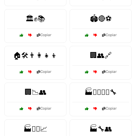
🏛️✊📚
🏟️🔴⚽
Copiar
Copiar
🏠🛠️👨‍👩‍👧‍👦
🏢👥🔗
Copiar
Copiar
🏢📉👥
🏭👷‍♂️👷‍♀️🔧
Copiar
Copiar
🏭👷‍♂️📈
🏭🔧👥