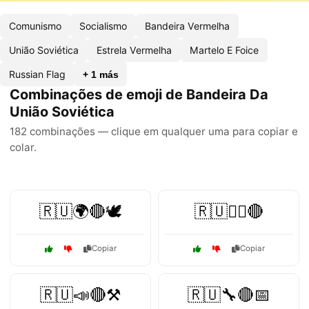
Comunismo
Socialismo
Bandeira Vermelha
União Soviética
Estrela Vermelha
Martelo E Foice
Russian Flag
+ 1 más
Combinações de emoji de Bandeira Da
União Soviética
182 combinações — clique em qualquer uma para copiar e
colar.
🇷🇺🌍🔴🕊️
🇷🇺🏴‍☠️🔴
Copiar
Copiar
🇷🇺📣🔴⚒️
🇷🇺🔧🔴📅