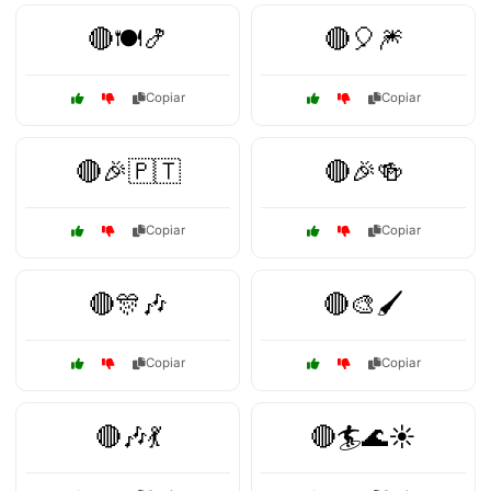
🔴🍽️🍤
🔴🎈🎆
Copiar
Copiar
🔴🎉🇵🇹
🔴🎉🍻
Copiar
Copiar
🔴🎊🎶
🔴🎨🖌️
Copiar
Copiar
🔴🎶💃
🔴🏄🌊☀️