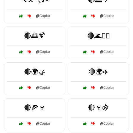
Copiar
Copiar
🔴🌅🍹
🔴🌊🏄‍♀️
Copiar
Copiar
🔴🌍🤝
🔴🌍✈️
Copiar
Copiar
🔴🍕🍷
🔴🍷🍇
Copiar
Copiar