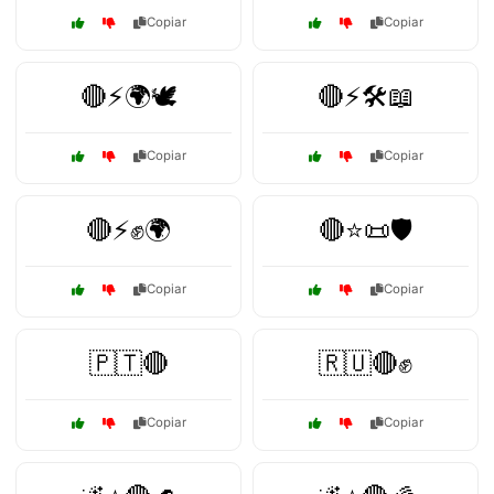
Copiar
Copiar
🔴⚡🌍🕊️
🔴⚡🛠️📖
Copiar
Copiar
🔴⚡✊🌍
🔴⭐📜🛡️
Copiar
Copiar
🇵🇹🔴
🇷🇺🔴✊
Copiar
Copiar