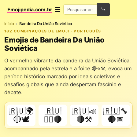
☰
Emojipedia.com.br
🔍
Início
Bandeira Da União Soviética
182 COMBINAÇÕES DE EMOJI · PORTUGUÊS
Emojis de Bandeira Da União
Soviética
O vermelho vibrante da bandeira da União Soviética,
acompanhado pela estrela e a foice 🔴⭐⚒️, evoca um
período histórico marcado por ideais coletivos e
desafios globais que ainda despertam fascínio e
debate.
🇷🇺🌍
🇷🇺
🇷🇺📣
🇷🇺🔧
🔴🕊️
🏴‍☠️🔴
🔴⚒️
🔴📅