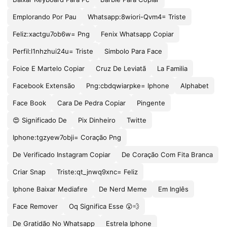
Emplorando Por Pau
Whatsapp:8wiori-Qvm4= Triste
Feliz:xactgu7ob6w= Png
Fenix Whatsapp Copiar
Perfil:l1nhzhui24u= Triste
Simbolo Para Face
Foice E Martelo Copiar
Cruz De Leviatã
La Familia
Facebook Extensão
Png:cbdqwiarpke= Iphone
Alphabet
Face Book
Cara De Pedra Copiar
Pingente
😍 Significado De
Pix Dinheiro
Twitte
Iphone:tgzyew7obji= Coração Png
De Verificado Instagram Copiar
De Coração Com Fita Branca
Criar Snap
Triste:qt_jnwq9xnc= Feliz
Iphone Baixar Mediafıre
De Nerd Meme
Em Inglês
Face Remover
Oq Significa Esse 😮💨
De Gratidão No Whatsapp
Estrela Iphone