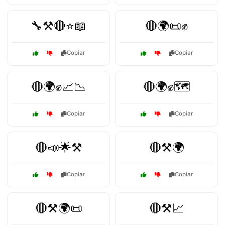
🔧⚒️🔴⭐📖
🔴🌍📜✊
Copiar
Copiar
🔴🌍✊📈📉
🔴🌍✊🗺️
Copiar
Copiar
🔴📣🌟⚒️
🔴⚒️🌍
Copiar
Copiar
🔴⚒️🌍📜
🔴⚒️📈