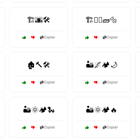
🏗️🌆🛠️
🏗️👷‍♀️🧱🔩
Copiar
Copiar
🏚️🔨🛠️
🏜️🌌🏕️🌙
Copiar
Copiar
🏜️🌞🏕️🐍
🏜️🌞🏕️🔥
Copiar
Copiar