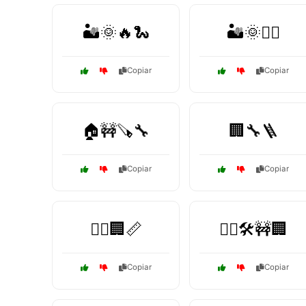
🏜️🌞🔥🐍
🏜️🌞🧗‍♂️
Copiar
Copiar
🏠🚧🪚🔧
🏢🔧🪜
Copiar
Copiar
👷‍♀️🏢📏
👷‍♂️🛠️🚧🏢
Copiar
Copiar