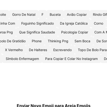
oite
Gorro De Natal
F
Buceta
Avião Copiar
Rindo Gif
zinha Com
Foguinho Significado
Da Igreja Católica
Corno
oroa Png
Que Significa Saudade
Psicologia Copiar
Com A M
bolo De Gratidão
Phone
Thinking Png
Sem Boca
De So
X Vermelho
De Halteres
Escrevendo
Topo De Bolo Para
Símbolo Enfermagem
Para Copiar E Colar No Instagram
D
Enviar Novo Emoji para Areia Emojis