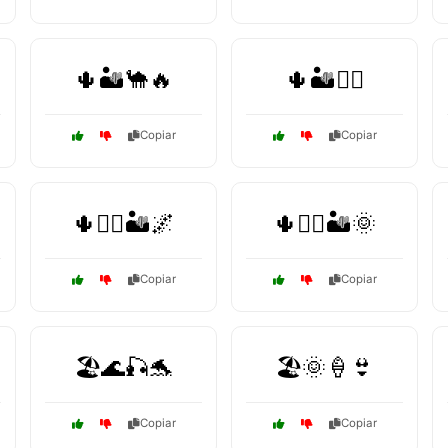
🌵🏜️🐪🔥
🌵🏜️🚶‍♂️
Copiar
Copiar
🌵🚶‍♀️🏜️🌌
🌵🚶‍♀️🏜️🌞
Copiar
Copiar
🏖️🌊🎣🐬
🏖️🌞🍦👙
Copiar
Copiar