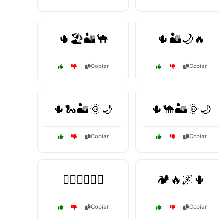
🌵🏖️🏜️🐪
🌵🏜️🌙🔥
Copiar
Copiar
🌵🐍🏜️🌞🌙
🌵🐪🏜️🌞🌙
Copiar
Copiar
🏊‍♂️🏊‍♀️🌊🐠
🏕️🔥🌌🌵
Copiar
Copiar