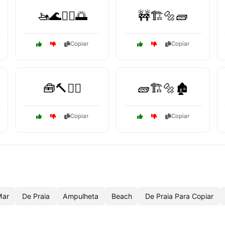
🚤🌊🏄‍♂️🌅
🚧🏗️🔩🧱
Copiar
Copiar
🧰🔨👷‍♂️
🧱🏗️🔩🏚️
Copiar
Copiar
Mar
De Praia
Ampulheta
Beach
De Praia Para Copiar