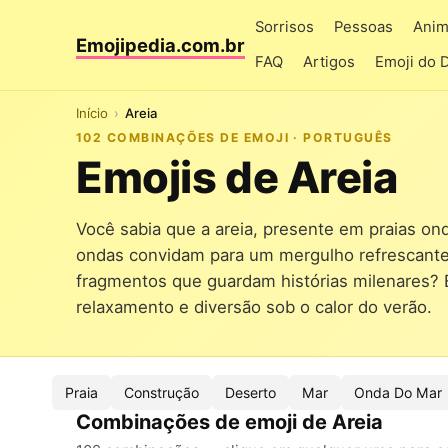
Sorrisos
Pessoas
Anim
Emojipedia.com.br
FAQ
Artigos
Emoji do 
Início
Areia
102 COMBINAÇÕES DE EMOJI · PORTUGUÊS
Emojis de Areia
Você sabia que a areia, presente em praias onde
ondas convidam para um mergulho refrescante 
fragmentos que guardam histórias milenares? 
relaxamento e diversão sob o calor do verão.
Praia
Construção
Deserto
Mar
Onda Do Mar
Combinações de emoji de Areia