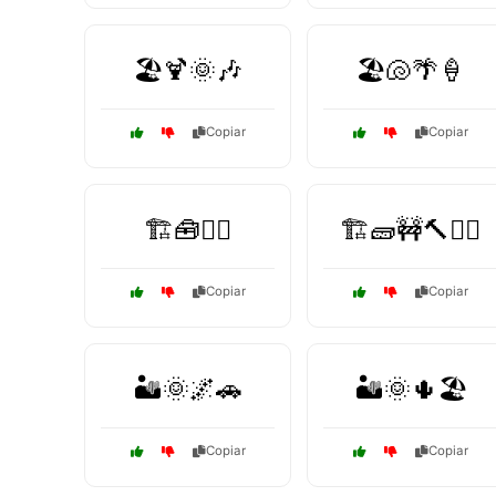
🏖️🍹🌞🎶
🏖️🐚🌴🍦
Copiar
Copiar
🏗️🧰👷‍♀️
🏗️🧱🚧🔨👷‍♂️
Copiar
Copiar
🏜️🌞🌌🚗
🏜️🌞🌵🏖️
Copiar
Copiar