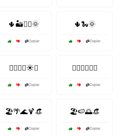
🌵🏜️🚶‍♂️🌞
🌵🐍🌞
Copiar
Copiar
🏄‍♀️🏊‍♂️☀️🐠
🏊‍♀️🏄‍♂️🌞🌊
Copiar
Copiar
🏖️🌴🌊🍹👒
🏖️🍉🌅👒
Copiar
Copiar