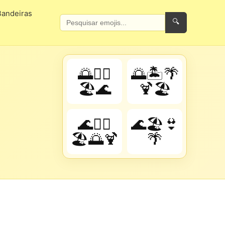
Bandeiras
🔍
🌅🏄‍♂️
🌅🏝️🌴
🏖️🌊
🍹🏖️
🌊🏄‍♂️
🌊🏖️👙
🏖️🌅🍹
🌴