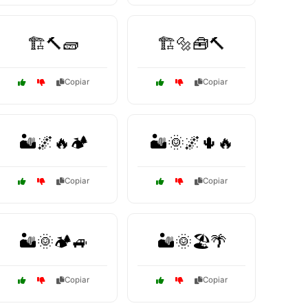
🏗️🔨🧱
🏗️🔩🧰🔨
Copiar
Copiar
🏜️🌌🔥🏕️
🏜️🌞🌌🌵🔥
Copiar
Copiar
🏜️🌞🏕️🚙
🏜️🌞🏖️🌴
Copiar
Copiar