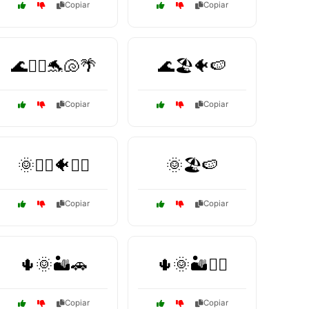
Copiar
Copiar
🌊🏄‍♂️🐬🐚🌴
🌊🏖️🐠🍉
Copiar
Copiar
🌞🏊‍♂️🐠🏄‍♀️
🌞🏖️🍉
Copiar
Copiar
🌵🌞🏜️🚗
🌵🌞🏜️🚶‍♂️
Copiar
Copiar