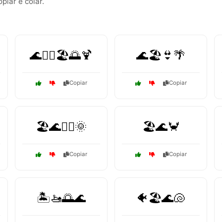
iar e colar.
🌊🏄‍♂️🏖️🌅🍹
🌊🏖️👙🌴
Copiar
Copiar
🏖️🌊🏊‍♂️🌞
🏖️🌊🦀
Copiar
Copiar
🏝️🚤🌅🌊
🐠🏖️🌊🐚