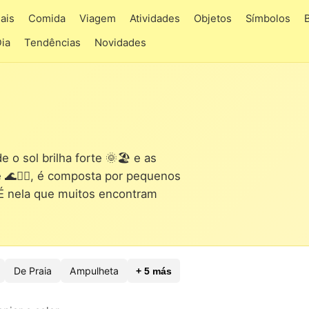
ais
Comida
Viagem
Atividades
Objetos
Símbolos
Dia
Tendências
Novidades
 o sol brilha forte 🌞🏖️ e as
🌊🏊‍♂️, é composta por pequenos
É nela que muitos encontram
De Praia
Ampulheta
+ 5 más