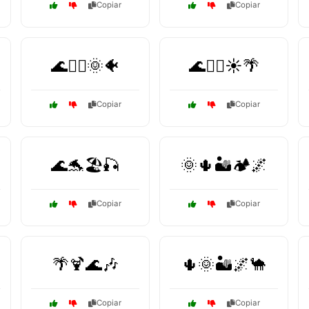
Copiar
Copiar
🌊🏄‍♀️🌞🐠
🌊🏄‍♀️☀️🌴
Copiar
Copiar
🌊🐬🏖️🎣
🌞🌵🏜️🏕️🌌
Copiar
Copiar
🌴🍹🌊🎶
🌵🌞🏜️🌌🐪
Copiar
Copiar