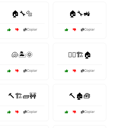
🏠🔧🔩
🏠🔧🚜
Copiar
Copiar
🐚🏝️🌞
👷‍♀️🏗️🏠
Copiar
Copiar
🔨🏗️🧱🚧
🔨🏚️🧰
Copiar
Copiar