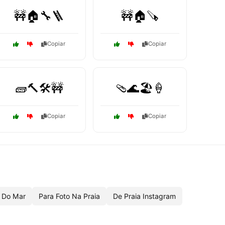
🚧🏠🔧🪜
🚧🏠🪚
Copiar
Copiar
🧱🔨🛠️🚧
🩴🌊🏖️🍦
Copiar
Copiar
Do Mar
Para Foto Na Praia
De Praia Instagram