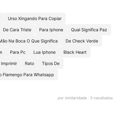
Urso Xingando Para Copiar
De Cara Triste
Para Iphone
Qual Significa Paz
ão Na Boca O Que Significa
De Check Verde
m
Para Pc
Lua Iphone
Black Heart
 Imprimir
Rato
Tipos De
o Flamengo Para Whatsapp
por similaridade · 3 resultados