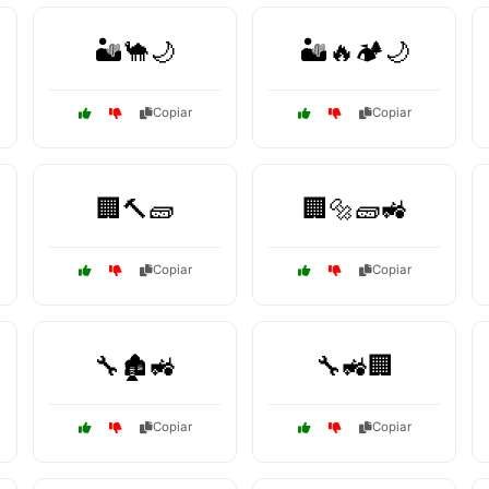
🏜️🐪🌙
🏜️🔥🏕️🌙
Copiar
Copiar
🏢🔨🧱
🏢🔩🧱🚜
Copiar
Copiar
🔧🏚️🚜
🔧🚜🏢
Copiar
Copiar