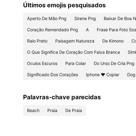
Últimos emojis pesquisados
Aperto De Mão Png
Sirene Png
Baixar De Boa N
Coração Remendado Png
A
Frase Para Foto So
Raio Preto
Paisagem Natureza
De Kimono
C
O Que Significa De Coração Com Faixa Branca
Sím
Oculos Escuros
Para Colar
Do Urso De Cria Png
Significado Dos Corações
Iphone ❤️ Copiar
Dog
Palavras-chave parecidas
Beach
Praia
De Praia