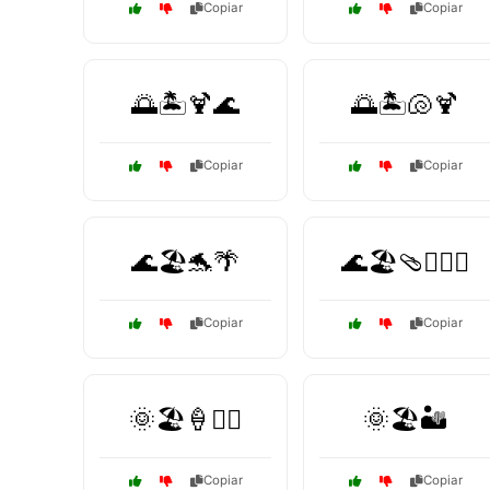
Copiar
Copiar
🌅🏝️🍹🌊
🌅🏝️🐚🍹
Copiar
Copiar
🌊🏖️🐬🌴
🌊🏖️🩴🏊‍♀️🐚
Copiar
Copiar
🌞🏖️🍦🏊‍♂️
🌞🏖️🏜️
Copiar
Copiar