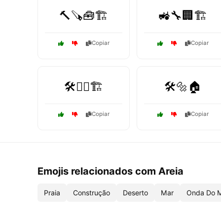
🔨🪚🧰🏗️
🚜🔧🏢🏗️
Copiar
Copiar
🛠️👷‍♂️🏗️
🛠️🔩🏠
Copiar
Copiar
Emojis relacionados com Areia
Praia
Construção
Deserto
Mar
Onda Do 