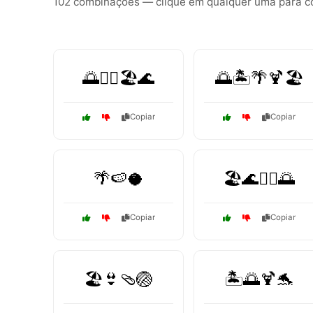
102 combinações — clique em qualquer uma para cop
🌅🏄‍♂️🏖️🌊
🌅🏝️🌴🍹🏖️
Copiar
Copiar
🌴🍉🥥
🏖️🌊🏊‍♂️🌅
Copiar
Copiar
🏖️👙🩴🏐
🏝️🌅🍹🐬