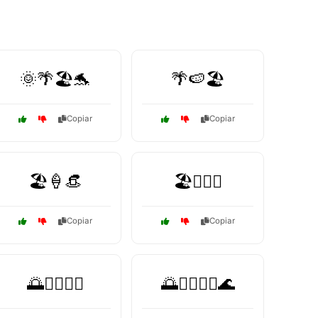
🌞🌴🏖️🐬
🌴🍉🏖️
Copiar
Copiar
🏖️🍦👒
🏖️🏊‍♀️🌞
Copiar
Copiar
🌅🏄‍♂️🏄‍♀️
🌅🏄‍♂️🏊‍♀️🌊