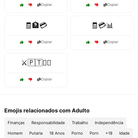
Copiar
Copiar
🧾🏦💳
🧾💳📊
Copiar
Copiar
⚔️🇵🇹🏴‍☠️
Copiar
Emojis relacionados com Adulto
Finanças
Responsabilidade
Trabalho
Independência
Homem
Putaria
18 Anos
Porno
Porn
+18
Idade