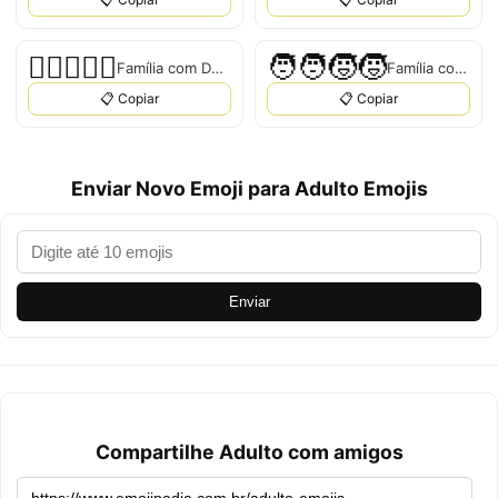
🧑🏻‍❤️‍🧑🏿
🧑‍🧑‍🧒‍🧒
Família com Dois Adultos
Família com Dois Adultos e Duas Crianças
📋 Copiar
📋 Copiar
Enviar Novo Emoji para Adulto Emojis
Enviar
Compartilhe Adulto com amigos