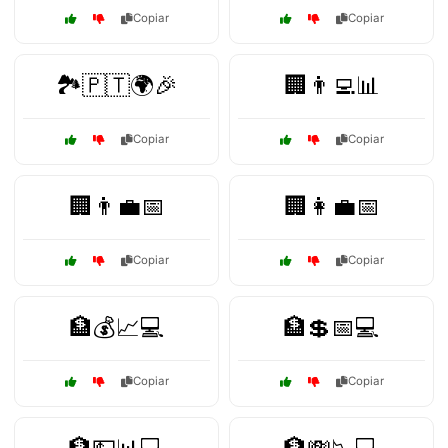
Copiar
Copiar
🏞️🇵🇹🌍🎉
🏢👨‍💻📊
Copiar
Copiar
🏢👨‍💼📅
🏢👩‍💼📅
Copiar
Copiar
🏦💰📈💻
🏦💲📅💻
Copiar
Copiar