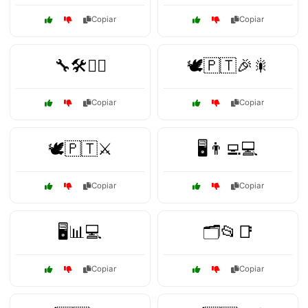
Copiar
Copiar
🔧🛠️👷‍♂️
🕊️🇵🇹🎉🎇
Copiar
Copiar
🕊️🇵🇹⚔️
🖥️👨‍💻💻
Copiar
Copiar
🖥️📊💻
🗂️📂📑
Copiar
Copiar