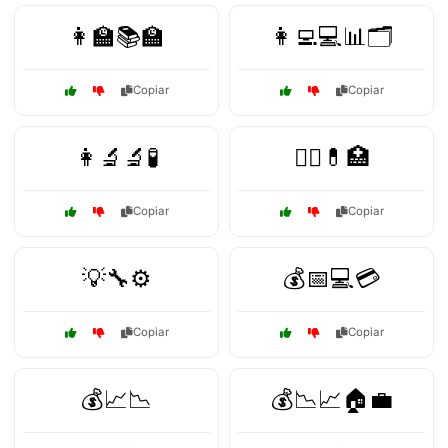
👩‍🏫📚🏫
👩‍💻💻📊🗂️
Copiar
Copiar
👩‍🔬🔬🧪
👩‍⚕️💊🏥
Copiar
Copiar
💡🔧⚙️
💰📅💻💳
Copiar
Copiar
💰📈📉
💰📉📈🏠💼