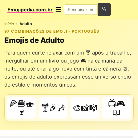
☰
Emojipedia.com.br
🔍
Início
Adulto
97 COMBINAÇÕES DE EMOJI · PORTUGUÊS
Emojis de Adulto
Para quem curte relaxar com um 🍸 após o trabalho,
mergulhar em um livro ou jogo 🎮 na calmaria da
noite, ou até criar algo novo com tinta e câmera 🎨,
os emojis de adulto expressam esse universo cheio
de estilo e momentos únicos.
🍕🍔🍣
📺🎮
🍸🎉🎶
🎨📸🎼
🍷
📖