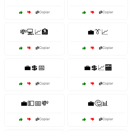
Copiar
Copiar
💸💻📈🏦
💼👔📈
Copiar
Copiar
💼💲📅
💼💲📈🏧
Copiar
Copiar
💼💵📅💸
💼🤔📊
Copiar
Copiar