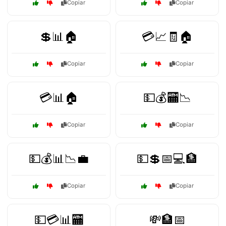
Copiar
Copiar
💲📊🏠
💳📈🧾🏠
Copiar
Copiar
💳📊🏠
💵💰🏧📉
Copiar
Copiar
💵💰📊📉💼
💵💲📅💻🏦
Copiar
Copiar
💵💳📊🏧
💸🏦📅