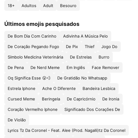
18+
Adultos
Adult
Besouro
Últimos emojis pesquisados
De Bom Dia Com Carinho
Adivinha A Música Pelo
De Coração Pegando Fogo
De Pix
Thief
Jogo Do
Símbolo Medicina Veterinária
De Estrelas
Burro
De Pena
De Nerd Meme
Em Inglês
Face Remover
Oq Significa Esse 😮💨
De Gratidão No Whatsapp
Estrela Iphone
Ache O Diferente
Bandeira Lesbica
Cursed Meme
Beringela
De Capricórnio
De Ironia
Coração Vermelho Iphone
Significado Dos Corações De
De Violão
Lyrics Tz Da Coronel - Feat. Alee (Prod. Nagalli)tz Da Coronel