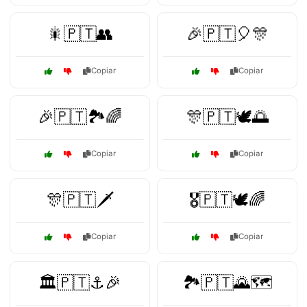
🎇🇵🇹👥
🎉🇵🇹🎈🎊
Copiar
Copiar
🎉🇵🇹🏞️🌈
🎊🇵🇹🕊️🌅
Copiar
Copiar
🎊🇵🇹🗡️
🎖️🇵🇹🕊️🌈
Copiar
Copiar
🏛️🇵🇹⚓🎉
🏞️🇵🇹🌄🗺️