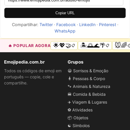
Copiar URL
Compartilhar:
Twitter
·
Facebook
·
LinkedIn
·
Pinterest
·
WhatsApp
🌟💖🤝
🏝️🌅🌊🌴
🐭🌈
🔥 POPULAR AGORA
📋
📋
Emojipedia.com.br
Grupos
Todos os códigos de emoji em
😀 Sorrisos & Emoção
português — copie, cole e
🧍 Pessoas & Corpo
compartilhe.
🐾 Animais & Natureza
🍔 Comida & Bebida
✈️ Viagem & Lugares
⚽ Atividades
📦 Objetos
☯️ Símbolos