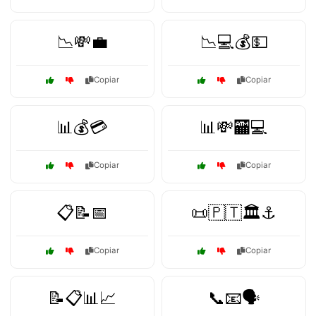
📉💸💼
📉💻💰💵
Copiar
Copiar
📊💰💳
📊💸🏧💻
Copiar
Copiar
📋📝📅
📜🇵🇹🏛️⚓
Copiar
Copiar
📝📋📊📈
📞📧🗣️