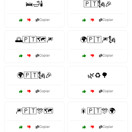
🛌🛁🕯️
🇵🇹🗽🎉
Copiar
Copiar
🌅🇵🇹🗺️🎆
🌍🇵🇹🎆🗽
Copiar
Copiar
🌍🇵🇹🗽🎉
🌿♻️🌳
Copiar
Copiar
🎆🇵🇹🎊🗺️
🎇🇵🇹🎊🌍
Copiar
Copiar