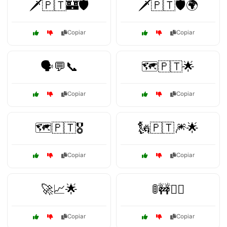
🗡️🇵🇹🏰🛡️
🗡️🇵🇹🛡️🌍
Copiar
Copiar
🗣️💬📞
🗺️🇵🇹🌟
Copiar
Copiar
🗺️🇵🇹🎖️
🗽🇵🇹🎆🌟
Copiar
Copiar
🚀📈🌟
🚦🚧👮‍♂️
Copiar
Copiar