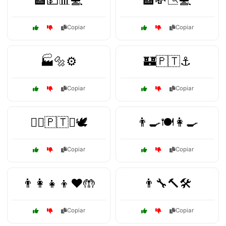
🏦💵📊💻
🏦💸📉💻
Copiar
Copiar
🏭🔩⚙️
🏰🇵🇹⚓
Copiar
Copiar
🏴‍☠️🇵🇹⚔️🕊️
👨‍🍳🍽️👩‍🍳
Copiar
Copiar
👨‍👩‍👧‍👦❤️🤲
👨‍🔧🔨🛠️
Copiar
Copiar