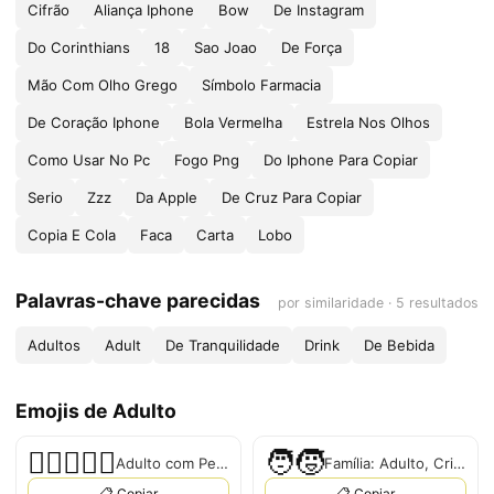
Cifrão
Aliança Iphone
Bow
De Instagram
Do Corinthians
18
Sao Joao
De Força
Mão Com Olho Grego
Símbolo Farmacia
De Coração Iphone
Bola Vermelha
Estrela Nos Olhos
Como Usar No Pc
Fogo Png
Do Iphone Para Copiar
Serio
Zzz
Da Apple
De Cruz Para Copiar
Copia E Cola
Faca
Carta
Lobo
Palavras-chave parecidas
por similaridade · 5 resultados
Adultos
Adult
De Tranquilidade
Drink
De Bebida
Emojis de Adulto
🧑🏿‍❤‍🧑🏻
🧑‍🧒
Adulto com Pele Escura Coração Adulto com Pele Clara
Família: Adulto, Criança
📋 Copiar
📋 Copiar