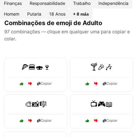
Finanças
Responsabilidade
Trabalho
Independência
Homem
Putaria
18 Anos
+ 8 más
Combinações de emoji de Adulto
97 combinações — clique em qualquer uma para copiar e
colar.
🍕🍔🍣🍷
🍸🎉🎶
Copiar
Copiar
🎨📸🎼
📺🎮📖
Copiar
Copiar