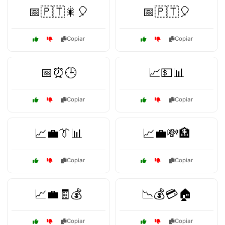
📅🇵🇹🎇🎈
📅🇵🇹🎈
Copiar
Copiar
📅⏰🕒
📈💵📊
Copiar
Copiar
📈💼👔📊
📈💼💸🏦
Copiar
Copiar
📈💼🧾💰
📉💰💳🏠
Copiar
Copiar