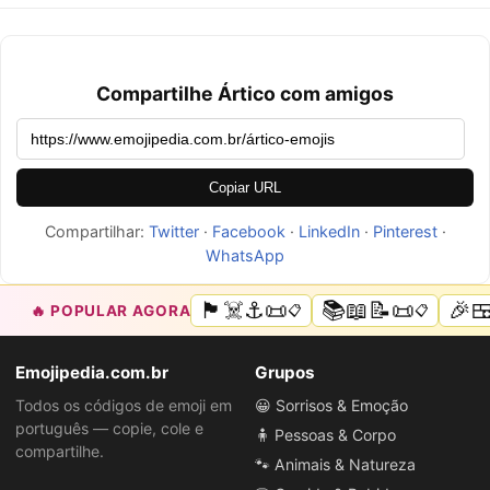
Compartilhe Ártico com amigos
Copiar URL
Compartilhar:
Twitter
·
Facebook
·
LinkedIn
·
Pinterest
·
WhatsApp
🏴‍☠️⚓📜
📚📖📝📜
🎉
🔥 POPULAR AGORA
📋
📋
Emojipedia.com.br
Grupos
Todos os códigos de emoji em
😀 Sorrisos & Emoção
português — copie, cole e
🧍 Pessoas & Corpo
compartilhe.
🐾 Animais & Natureza