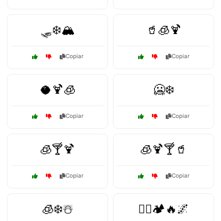
🛷️❄️🏔️
🥤🧊🍹
Copiar
Copiar
🥥🍹🧊
🥶❄️
Copiar
Copiar
🧊🍸🍹
🧊🍹🍸🥤
Copiar
Copiar
🧊❄️☃️
🧗‍♂️🏕️🔥🌌