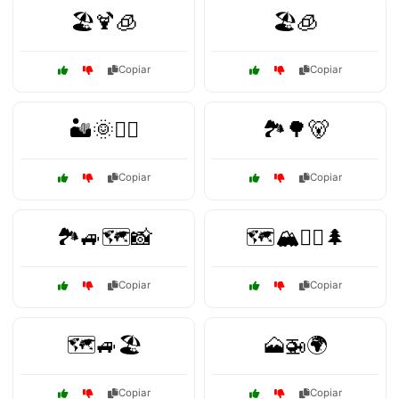
🏖️🍹🧊
🏖️🧊
Copiar
Copiar
🏜️🌞🚶‍♀️
🏞️🌳🐻
Copiar
Copiar
🏞️🚙🗺️📸
🗺️🏔️🚴‍♀️🌲
Copiar
Copiar
🗺️🚙🏖️
🗻🚁🌍
Copiar
Copiar