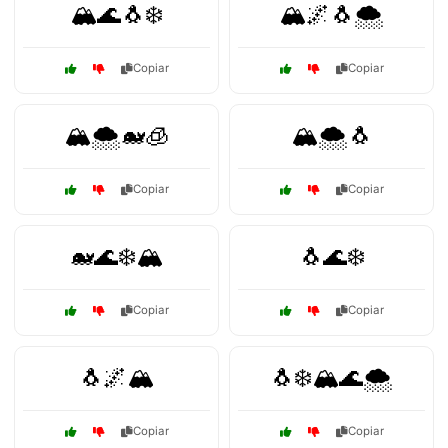
🏔️🌊🐧❄️
🏔️🌌🐧🌨️
Copiar
Copiar
🏔️🌨️🐋🧊
🏔️🌨️🐧
Copiar
Copiar
🐋🌊❄️🏔️
🐧🌊❄️
Copiar
Copiar
🐧🌌🏔️
🐧❄️🏔️🌊🌨️
Copiar
Copiar