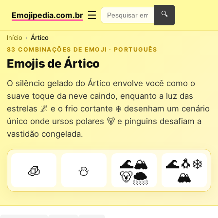
☰
Emojipedia.com.br
🔍
Início
Ártico
83 COMBINAÇÕES DE EMOJI · PORTUGUÊS
Emojis de Ártico
O silêncio gelado do Ártico envolve você como o
suave toque da neve caindo, enquanto a luz das
estrelas 🌌 e o frio cortante ❄️ desenham um cenário
único onde ursos polares 🐻 e pinguins desafiam a
vastidão congelada.
🌊🏔️
🌊🐧❄️
🧊
⛄
🐻🌨️
🏔️