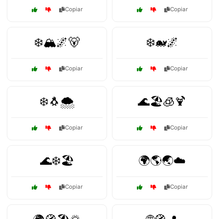
Copiar
Copiar
❄️🏔️🌌🐻
❄️🐋🌌
Copiar
Copiar
❄️🐧🌨️
🌊🏖️🧊🍹
Copiar
Copiar
🌊❄️🏖️
🌍🌎🌏☁️
Copiar
Copiar