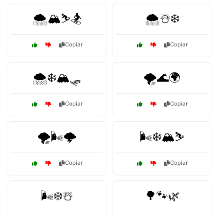
🌨️🏔️⛷️🏂
🌨️☃️❄️
Copiar
Copiar
🌨️❄️🏔️🛷️
🌪️🌊🌍
Copiar
Copiar
🌪️🌬️🌩️
🌬️❄️🏔️⛷️
Copiar
Copiar
🌬️❄️☃️
🌳🐾🌿