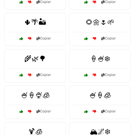
Copiar
Copiar
🌵🌴🏜️
🌻🌼🌷🌱
Copiar
Copiar
🌾🌿🌳
🍦🍧❄️
Copiar
Copiar
🍧🍦🍨🧊
🍧🍦🧊
Copiar
Copiar
🍹🧊
🏔️🌌❄️