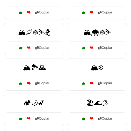
Copiar
Copiar
🏔️🌌❄️⛷️🏂
🏔️🌨️❄️⛷️
Copiar
Copiar
🏔️🏞️🌄
🏔️❄️
Copiar
Copiar
🏕️🌙🌠
🏖️🌊🧊
Copiar
Copiar