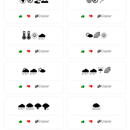
🌍🧭🏖️🌅
🌐🧭📍
Copiar
Copiar
🌡️🌡️🌞🌧️
🌤️🌈🌞
Copiar
Copiar
🌦️🌧️🌤️
🌧️🌧️☔🌈
Copiar
Copiar
🌧️🌨️🌩️🌪️
🌨️
Copiar
Copiar