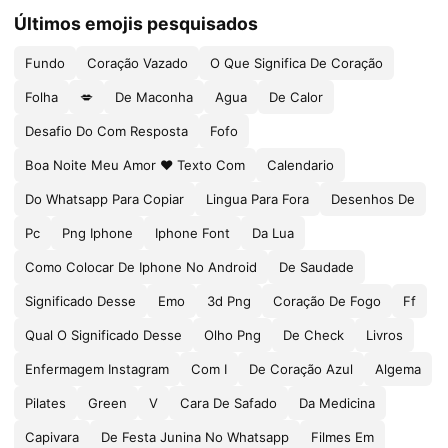
Últimos emojis pesquisados
Fundo
Coração Vazado
O Que Significa De Coração
Folha
💋
De Maconha
Agua
De Calor
Desafio Do Com Resposta
Fofo
Boa Noite Meu Amor ❤ Texto Com
Calendario
Do Whatsapp Para Copiar
Lingua Para Fora
Desenhos De
Pc
Png Iphone
Iphone Font
Da Lua
Como Colocar De Iphone No Android
De Saudade
Significado Desse
Emo
3d Png
Coração De Fogo
Ff
Qual O Significado Desse
Olho Png
De Check
Livros
Enfermagem Instagram
Com I
De Coração Azul
Algema
Pilates
Green
V
Cara De Safado
Da Medicina
Capivara
De Festa Junina No Whatsapp
Filmes Em