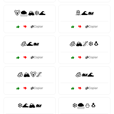
🐻🌨️🏔️❄️🌊
🚢🌊🐋
Copiar
Copiar
🧊🌊🐋
🧊🏔️🌌❄️🐧
Copiar
Copiar
🧊🏔️🐻🌌
🧊🐋🌊
Copiar
Copiar
❄️🌊🏔️🐋
❄️🌨️⛄🐧