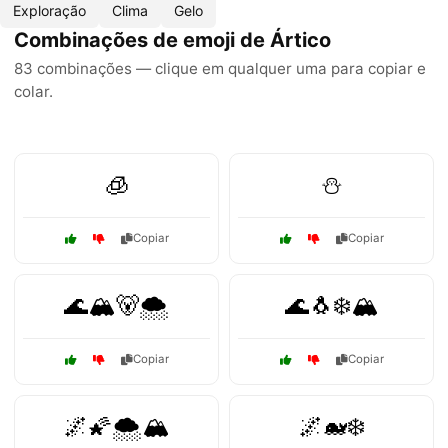
Exploração
Clima
Gelo
Combinações de emoji de Ártico
83 combinações — clique em qualquer uma para copiar e
colar.
🧊
⛄
Copiar
Copiar
🌊🏔️🐻🌨️
🌊🐧❄️🏔️
Copiar
Copiar
🌌🌠🌨️🏔️
🌌🐋❄️