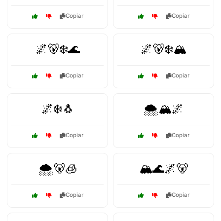
Copiar
Copiar
🌌🐻❄️🌊
🌌🐻❄️🏔️
Copiar
Copiar
🌌❄️🐧
🌨️🏔️🌌
Copiar
Copiar
🌨️🐻🧊
🏔️🌊🌌🐻
Copiar
Copiar