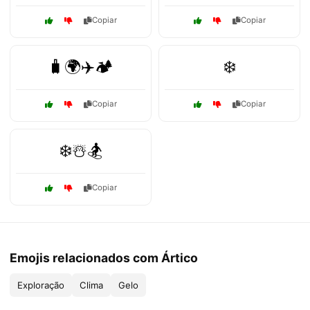
Copiar
Copiar
🧳🌍✈️🏕️
❄️
Copiar
Copiar
❄️☃️🏂
Copiar
Emojis relacionados com Ártico
Exploração
Clima
Gelo